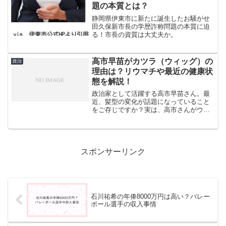
俊哉さんの家族構成から、...
題の本質とは？
静岡県伊東市に新たに誕生したお騒がせ
田久保新市長の学歴詐称問題の本質に迫
る！市長の資質は大丈夫か。
高市早苗がカツラ（ウィッグ）の
政治
理由は？リウマチや最近の健康状
態を解説！
政治家として活躍する高市早苗さん。最
近、髪型の変化が話題になっていること
をご存じですか？実は、高市さんがウィ
ッグを着用していることは本人も認めて
いる事実です。なぜウィッグを着用する
ようになったのか。その理由には、病気
との闘いや年齢による変化...
スポンサーリンク
石川祐希の年俸8000万円は高い？バレー
ボール選手の収入事情