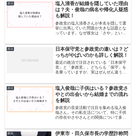
して暮らしています。弁護士としてのキ
塩入清香が結婚を隠していた理由
政治
ャリアを築きながら政...
は？夫・俊哉の病名や帰化人疑惑
も解説！
参政党の塩入清香さんが本名を隠して選
挙に出馬していた問題が大きな話題とな
っています。なぜ彼女は「さや」という
名前で活動し、本名を隠していたのでし
ょうか？その裏には夫の病気や党の理念
との矛盾など、複雑な事情があることが
日本保守党と参政党の違いは？ど
政治
わかってきました。また、...
っちがやばいのかも詳しく解説！
最近の政治で注目されている「日本保守
党」と「参政党」。どちらも「保守」を
名乗っていますが、実はぜんぜん違う政
党だということを知っていますか？同じ
ような名前で混同されがちですが、両党
の考え方や政策には大きな違いがありま
塩入俊哉に子供はいる？参政党さ
政治
す。中には「どっちがやば...
やとの出会いから結婚までの流れ
を解説
参政党の音楽活動で注目を集める塩入俊
哉さん。その私生活について、特に子供
の存在やさやさんとの関係について多く
の人が関心を寄せています。音楽界の大
御所として活動する彼の家族構成はどう
なっているのでしょうか。今回は、塩入
伊東市・田久保市長の学歴詐称問
政治