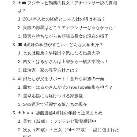
👩‍💼 フジテレビ勤務の長女！アナウンサー説の真相
は？
2014年入社の経緯とコネ入社の噂は本当？
実際の部署はどこ？アナウンサーじゃなかった！
障害を持ちながらも頑張る長女の現在の様子
🎓 4姉妹の学歴がすごい！どんな大学出身？
長女は慶應？早稲田？気になる出身大学
四女・はるかさんは上智から一橋大学院へ！
政治家一家の教育方針とは？
💫 娘たちが父をサポート！意外な家族の一面
四女・はるかさんが父のYouTube編集を担当？
選挙応援にも駆けつける家族愛！
SNS運営で活躍する娘たちの現在
👨‍👩‍👧‍👧 加藤勝信4姉妹の年齢と近況まとめ
長女（32歳）：フジテレビ勤務継続中
次女（29歳）・三女（24〜27歳）：謎に包まれた