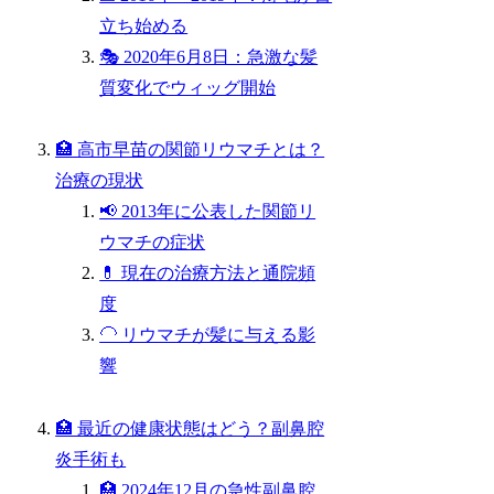
立ち始める
🎭 2020年6月8日：急激な髪
質変化でウィッグ開始
🏥 高市早苗の関節リウマチとは？
治療の現状
📢 2013年に公表した関節リ
ウマチの症状
💊 現在の治療方法と通院頻
度
🦲 リウマチが髪に与える影
響
🏥 最近の健康状態はどう？副鼻腔
炎手術も
🏥 2024年12月の急性副鼻腔