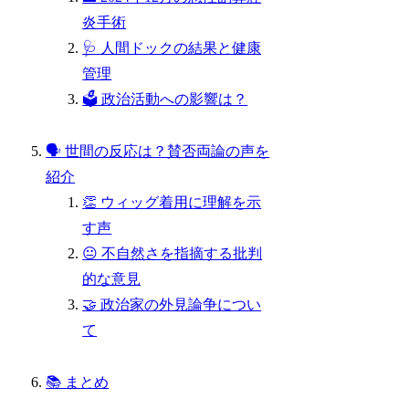
炎手術
🩺 人間ドックの結果と健康
管理
🗳️ 政治活動への影響は？
🗣️ 世間の反応は？賛否両論の声を
紹介
👏 ウィッグ着用に理解を示
す声
😐 不自然さを指摘する批判
的な意見
🤝 政治家の外見論争につい
て
📚 まとめ