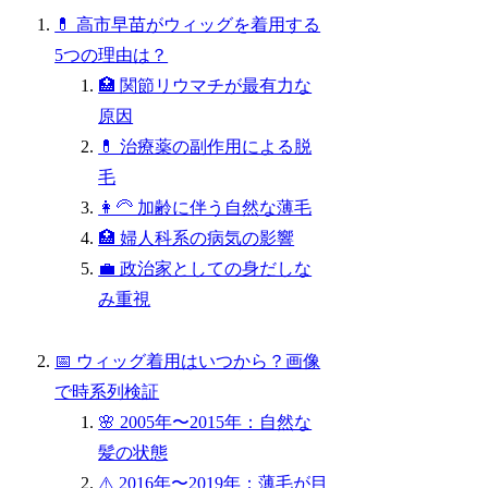
💊 高市早苗がウィッグを着用する
5つの理由は？
🏥 関節リウマチが最有力な
原因
💊 治療薬の副作用による脱
毛
👩‍🦳 加齢に伴う自然な薄毛
🏥 婦人科系の病気の影響
💼 政治家としての身だしな
み重視
📅 ウィッグ着用はいつから？画像
で時系列検証
🌸 2005年〜2015年：自然な
髪の状態
⚠️ 2016年〜2019年：薄毛が目