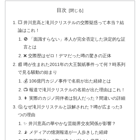
目次
💥 井川意高と滝川クリステルの交際疑惑って本当？結
論はこれ！
🚫 「面識すらない」本人が完全否定した決定的な証
言とは
❌ 交際歴はゼロ！デマだった噂の驚きの正体
📰 噂が生まれた2011年の大王製紙事件って何？時系列
で見る騒動の始まり
💰 106億円カジノ事件で名前が出た経緯とは
📺 報道で滝川クリステルの名前が出た理由はこれ！
👩 実際のカジノ同伴者は別人だった？間違いの詳細
🤔 なぜ滝川クリステルと誤解された？噂が広まった3
つの理由
✨ 井川意高の華やかな芸能界交友関係が影響？
📡 メディアの憶測報道が一人歩きした経緯