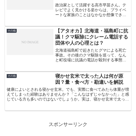
政治家として活躍する高市早苗さん。テ
レビでよく見かける姿からは、プライベ
ートな家族のことはなかなか想像できま
せんよね。実は高市さんには実の子ども
がいません。でも、温かい家族に囲まれ
て生活されています。一体どういう家族
【アタオカ】北海道・福島町に抗
その他
構成なのか気になりません...
議！クマ駆除にクレーム電話する
団体や人の心理とは？
北海道福島町で起きたヒグマによる死亡
事故。その後のクマ駆除を巡って、なん
と町役場に抗議の電話が殺到する事態と
なりました。一体どんな人たちが、なぜ
このような行動に出るのでしょうか。こ
の記事では、実際の抗議内容や抗議者の
寝かせ玄米で太った人は何が原
その他
正体、そして彼らの心理に...
因？量・食べ方・勘違いを解説
健康によいとされる寝かせ玄米。でも、実際に食べてみたら体重が増
えてしまった経験はありませんか？「こんなはずじゃなかった」と感
じている方も多いのではないでしょうか。実は、寝かせ玄米で太って
しまう人には共通する原因があります。その多くは、食べ方...
スポンサーリンク