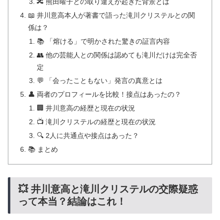
🔀 熊田曜子との取り違えが起きた背景とは
📖 井川意高本人が著書で語った滝川クリステルとの関
係は？
📚 「熔ける」で明かされた驚きの証言内容
👥 他の芸能人との関係は認めても滝川だけは完全否
定
💬 「会ったこともない」発言の真意とは
👤 両者のプロフィールを比較！接点はあったの？
🏢 井川意高の経歴と現在の状況
📺 滝川クリステルの経歴と現在の状況
🔍 2人に共通点や接点はあった？
📚 まとめ
💥 井川意高と滝川クリステルの交際疑惑
って本当？結論はこれ！