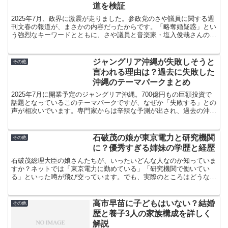
道を検証
2025年7月、政界に激震が走りました。参政党のさや議員に関する週
刊文春の報道が、まさかの内容だったからです。「略奪婚疑惑」とい
う強烈なキーワードとともに、さや議員と音楽家・塩入俊哉さんの結
婚について、衝撃的な証言が次々と明らかになったので...
ジャングリア沖縄が失敗しそうと
その他
言われる理由は？過去に失敗した
沖縄のテーマパークまとめ
2025年7月に開業予定のジャングリア沖縄。700億円もの巨額投資で
話題となっているこのテーマパークですが、なぜか「失敗する」との
声が相次いでいます。専門家からは辛辣な予測が出され、過去の沖縄
のテーマパークの歴史を見ても不安材料は山積み。果...
石破茂の娘が東京電力と研究機関
その他
に？優秀すぎる姉妹の学歴と経歴
石破茂総理大臣の娘さんたちが、いったいどんな人なのか知っていま
すか？ネットでは「東京電力に勤めている」「研究機関で働いてい
る」といった噂が飛び交っています。でも、実際のところはどうなの
でしょうか。政治家の家族といえば、どうしても注目を集めて...
高市早苗に子どもはいない？結婚
その他
歴と養子3人の家族構成を詳しく
解説