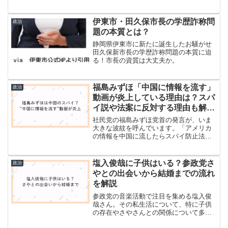
っている方も多いのではないでしょう
か。実は、加藤勝信氏には4人の娘がいま
す。長女はフジテレビで働き、四女は大
伊東市・田久保市長の学歴詐称問
政治
学院で学びながら父親のS...
題の本質とは？
静岡県伊東市に新たに誕生したお騒がせ
田久保新市長の学歴詐称問題の本質に迫
る！市長の資質は大丈夫か。
福島みずほ「中国に情報を流す」
政治
動画が炎上している理由は？スパ
イ説や法案に反対する理由も解
説！
社民党の福島みずほ党首の発言が、いま
大きな波紋を呼んでいます。「アメリカ
の情報を中国に流したらスパイ防止法違
反」という衝撃的な内容で、SNS上では
「それってスパイ行為そのものでは？」
という批判の声が殺到しています。この
塩入俊哉に子供はいる？参政党さ
政治
発言は一体どんな文脈で...
やとの出会いから結婚までの流れ
を解説
参政党の音楽活動で注目を集める塩入俊
哉さん。その私生活について、特に子供
の存在やさやさんとの関係について多く
の人が関心を寄せています。音楽界の大