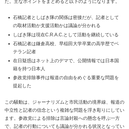
た。主なポイントをまとめると以下のようになります。
石橋記者としばき隊の関係は密接だが、記者として
の取材活動か支援活動かは議論が分かれる
しばき隊は現在C.R.A.C.として活動を継続している
石橋記者は鎌倉高校、早稲田大学卒業の高学歴でベ
テラン記者
在日疑惑はネット上のデマで、公開情報では日本国
籍を持つ日本人
参政党排除事件は報道の自由をめぐる重要な問題を
提起した
この騒動は、ジャーナリズムと市民活動の境界線、報道の
中立性と記者の信念という複雑な問題を浮き彫りにしてい
ます。参政党による排除は言論封殺への懸念を呼ぶ一方
で、記者の行動についても議論が分かれる状況となってい