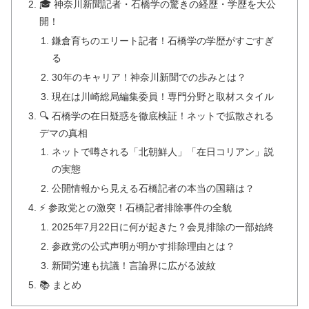
🎓 神奈川新聞記者・石橋学の驚きの経歴・学歴を大公
開！
鎌倉育ちのエリート記者！石橋学の学歴がすごすぎ
る
30年のキャリア！神奈川新聞での歩みとは？
現在は川崎総局編集委員！専門分野と取材スタイル
🔍 石橋学の在日疑惑を徹底検証！ネットで拡散される
デマの真相
ネットで噂される「北朝鮮人」「在日コリアン」説
の実態
公開情報から見える石橋記者の本当の国籍は？
⚡ 参政党との激突！石橋記者排除事件の全貌
2025年7月22日に何が起きた？会見排除の一部始終
参政党の公式声明が明かす排除理由とは？
新聞労連も抗議！言論界に広がる波紋
📚 まとめ