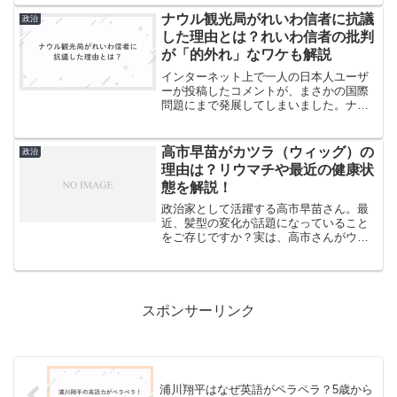
御所として活動する彼の家族構成はどう
なっているのでしょうか。今回は、塩入
ナウル観光局がれいわ信者に抗議
政治
俊哉さんの家族構成から、...
した理由とは？れいわ信者の批判
が「的外れ」なワケも解説
インターネット上で一人の日本人ユーザ
ーが投稿したコメントが、まさかの国際
問題にまで発展してしまいました。ナウ
ル共和国という太平洋の小さな島国が、
日本のユーザーに対して公式の抗議文を
発表するという、前代未聞の事態が起こ
高市早苗がカツラ（ウィッグ）の
政治
っています。発端となった...
理由は？リウマチや最近の健康状
態を解説！
政治家として活躍する高市早苗さん。最
近、髪型の変化が話題になっていること
をご存じですか？実は、高市さんがウィ
ッグを着用していることは本人も認めて
いる事実です。なぜウィッグを着用する
ようになったのか。その理由には、病気
との闘いや年齢による変化...
スポンサーリンク
浦川翔平はなぜ英語がペラペラ？5歳から