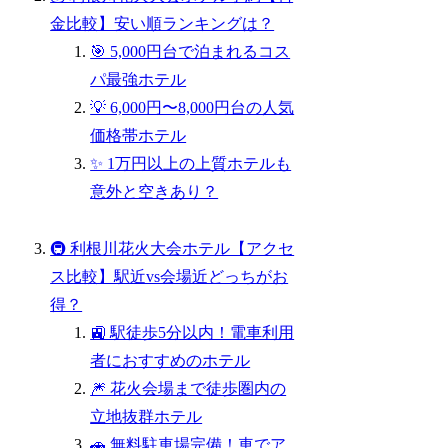
金比較】安い順ランキングは？
🎯 5,000円台で泊まれるコス
パ最強ホテル
💡 6,000円〜8,000円台の人気
価格帯ホテル
✨ 1万円以上の上質ホテルも
意外と空きあり？
🚇 利根川花火大会ホテル【アクセ
ス比較】駅近vs会場近どっちがお
得？
🚉 駅徒歩5分以内！電車利用
者におすすめのホテル
🎆 花火会場まで徒歩圏内の
立地抜群ホテル
🚗 無料駐車場完備！車でア