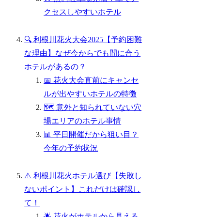
クセスしやすいホテル
🔍 利根川花火大会2025【予約困難
な理由】なぜ今からでも間に合う
ホテルがあるの？
📅 花火大会直前にキャンセ
ルが出やすいホテルの特徴
🗺️ 意外と知られていない穴
場エリアのホテル事情
📊 平日開催だから狙い目？
今年の予約状況
⚠️ 利根川花火ホテル選び【失敗し
ないポイント】これだけは確認し
て！
🌟 花火がホテルから見える