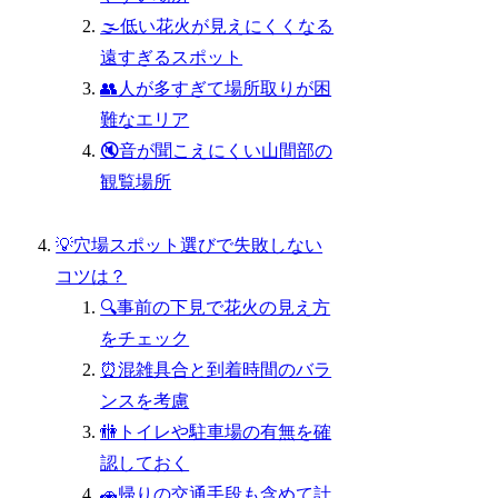
🌫️低い花火が見えにくくなる
遠すぎるスポット
👥人が多すぎて場所取りが困
難なエリア
🔇音が聞こえにくい山間部の
観覧場所
💡穴場スポット選びで失敗しない
コツは？
🔍事前の下見で花火の見え方
をチェック
⏰混雑具合と到着時間のバラ
ンスを考慮
🚻トイレや駐車場の有無を確
認しておく
🚗帰りの交通手段も含めて計