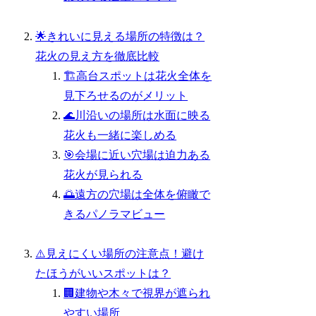
🌟きれいに見える場所の特徴は？
花火の見え方を徹底比較
🏗️高台スポットは花火全体を
見下ろせるのがメリット
🌊川沿いの場所は水面に映る
花火も一緒に楽しめる
🎯会場に近い穴場は迫力ある
花火が見られる
🌅遠方の穴場は全体を俯瞰で
きるパノラマビュー
⚠️見えにくい場所の注意点！避け
たほうがいいスポットは？
🏢建物や木々で視界が遮られ
やすい場所