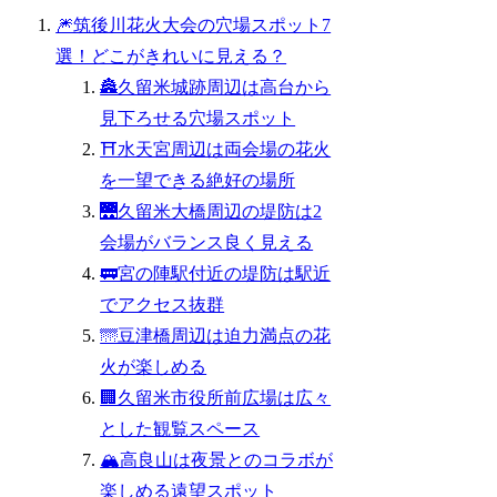
🎆筑後川花火大会の穴場スポット7
選！どこがきれいに見える？
🏯久留米城跡周辺は高台から
見下ろせる穴場スポット
⛩️水天宮周辺は両会場の花火
を一望できる絶好の場所
🌉久留米大橋周辺の堤防は2
会場がバランス良く見える
🚃宮の陣駅付近の堤防は駅近
でアクセス抜群
🌁豆津橋周辺は迫力満点の花
火が楽しめる
🏢久留米市役所前広場は広々
とした観覧スペース
🏔️高良山は夜景とのコラボが
楽しめる遠望スポット