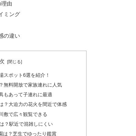
の理由
イミング
感の違い
次
の穴場スポット6選を紹介！
は？無料開放で家族連れに人気
遊具もあって子連れに最適
場は？大迫力の花火を間近で体感
河川敷で広々観覧できる
広場は？駅近で混雑しにくい
公園は？芝生でゆったり鑑賞