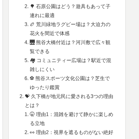
🌳 石原公園はどう？遊具もあって子
連れに最適
🏉 荒川緑地ラグビー場は？大迫力の
花火を間近で体感
🌉 熊谷大橋付近は？河川敷で広々観
覧できる
🏘️ コミュニティー広場は？駅近で混
雑しにくい
⚽ 熊谷スポーツ文化公園は？芝生で
ゆったり鑑賞
💝 久下橋が地元民に愛される3つの理由
とは？
🤫 理由1：混雑を避けて静かに楽しめ
る立地
👀 理由2：視界を遮るものがない絶好