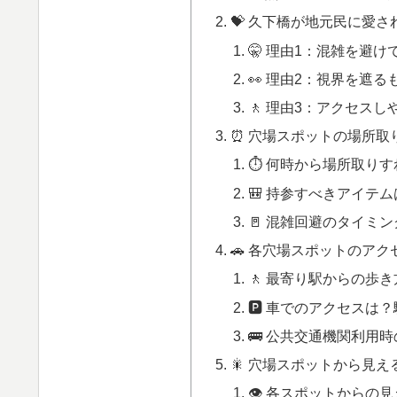
💝 久下橋が地元民に愛
🤫 理由1：混雑を避
👀 理由2：視界を遮
🚶 理由3：アクセス
⏰ 穴場スポットの場所取
⏱️ 何時から場所取り
🎒 持参すべきアイテ
🚪 混雑回避のタイミ
🚗 各穴場スポットのア
🚶 最寄り駅からの歩
🅿️ 車でのアクセスは
🚌 公共交通機関利用
🎇 穴場スポットから見
👁️ 各スポットからの