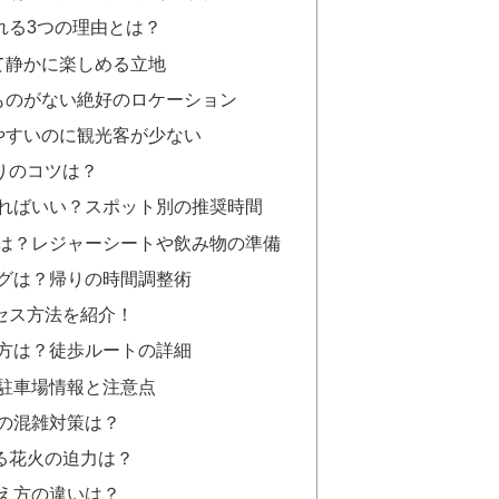
される3つの理由とは？
けて静かに楽しめる立地
るものがない絶好のロケーション
しやすいのに観光客が少ない
りのコツは？
すればいい？スポット別の推奨時間
ムは？レジャーシートや飲み物の準備
ングは？帰りの時間調整術
クセス方法を紹介！
き方は？徒歩ルートの詳細
？駐車場情報と注意点
時の混雑対策は？
える花火の迫力は？
見え方の違いは？