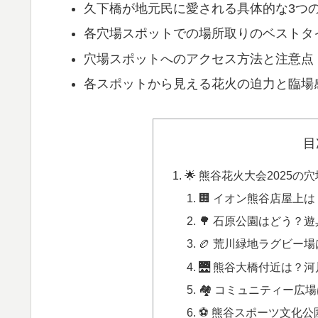
久下橋が地元民に愛される具体的な3つ
各穴場スポットでの場所取りのベストタ
穴場スポットへのアクセス方法と注意点
各スポットから見える花火の迫力と臨場
目
🌟 熊谷花火大会2025
🏢 イオン熊谷店屋上
🌳 石原公園はどう？
🏉 荒川緑地ラグビー
🌉 熊谷大橋付近は？
🏘️ コミュニティー
⚽ 熊谷スポーツ文化