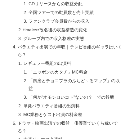
CDリリースからの収益分配
全国ツアーでの動員数と売上実績
ファンクラブ会員費からの収入
timelesz改名後の収益構造の変化
グループ内での収入格差の実態
バラエティ出演での年収｜テレビ番組のギャラはいく
ら？
レギュラー番組の出演料
「ニッポンのカタチ」MC料金
「風磨とチョコプラのふちど～るマップ」の収
益
「何か”オモシロいコト”ないの？」での報酬
単発バラエティ番組の出演料
MC業務とゲスト出演の料金差
ドラマ・映画出演での収益｜俳優業でいくら稼いで
る？