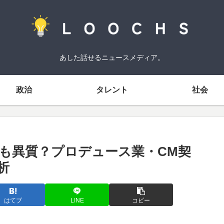
あした話せるニュースメディア。
政治
タレント
社会
も異質？プロデュース業・CM契
析
はてブ
LINE
コピー