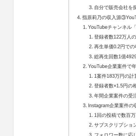
自分で販売会社を
指原莉乃の収入源③YouT
YouTubeチャンネ
登録者数122万人
再生単価0.2円で
総再生回数1億492
YouTube企業案件で
1案件183万円の
登録者数×1.5円の
年間企業案件の受
Instagram企業案件
1回の投稿で数百万
サブスクリプショ
フォロワー数に応