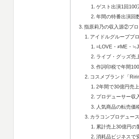
ゲスト出演1回10
年間の特番出演回
指原莉乃の収入源②プロ
アイドルグループプ
=LOVE・≠ME・
ライブ・グッズ売
作詞印税で年間10
コスメブランド「Rir
2年間で30億円売
プロデューサー収
人気商品の転売価
カラコンプロデュー
累計売上30億円の
消耗品ビジネスで