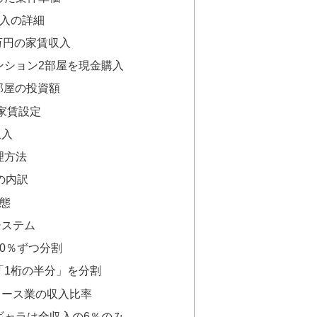
入の詳細
万円の家賃収入
ンション2部屋を現金購入
2部屋の投資額
の家賃設定
収入
理方法
の内訳
態
システム
0％ずつ分割
「1桁の半分」を分割
ュース業の収入比率
ギャラは全収入の6％のみ