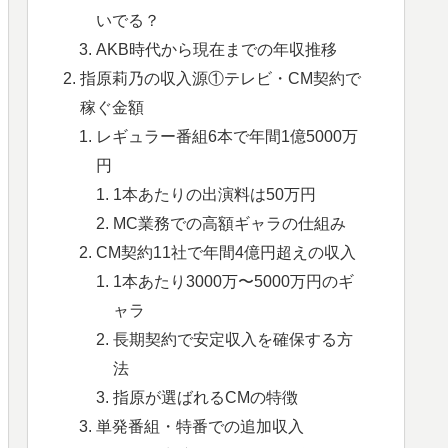
いでる？
AKB時代から現在までの年収推移
指原莉乃の収入源①テレビ・CM契約で
稼ぐ金額
レギュラー番組6本で年間1億5000万
円
1本あたりの出演料は50万円
MC業務での高額ギャラの仕組み
CM契約11社で年間4億円超えの収入
1本あたり3000万〜5000万円のギ
ャラ
長期契約で安定収入を確保する方
法
指原が選ばれるCMの特徴
単発番組・特番での追加収入