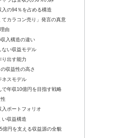
入の94％を占める構造
くてカラコン売り」発言の真意
理由
の収入構造の違い
しない収益モデル
作り出す能力
ての収益性の高さ
ジネスモデル
んで年収10億円を目指す戦略
定性
収入ポートフォリオ
くい収益構造
5億円を支える収益源の全貌