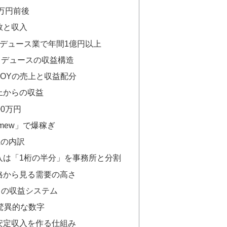
0万円前後
数と収入
デュース業で年間1億円以上
ロデュースの収益構造
≒JOYの売上と収益配分
上からの収益
00万円
imew」で爆稼ぎ
上の内訳
入は「1桁の半分」を事務所と分割
格から見る需要の高さ
スの収益システム
驚異的な数字
安定収入を作る仕組み