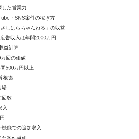
探した営業力
ube・SNS案件の稼ぎ方
ル「さしはらちゃんねる」の収益
の広告収入は年間2000万円
の収益計算
9万回の価値
年間500万円以上
計算根拠
相場
注回数
の収入
円
ン機能での追加収入
じた案件単価