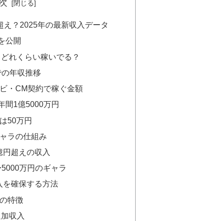
次
え？2025年の最新収入データ
を公開
てどれくらい稼いでる？
での年収推移
ビ・CM契約で稼ぐ金額
間1億5000万円
は50万円
ギャラの仕組み
4億円超えの収入
〜5000万円のギャラ
入を確保する方法
Mの特徴
追加収入