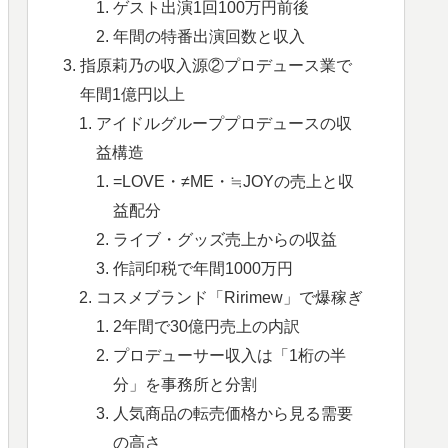
ゲスト出演1回100万円前後
年間の特番出演回数と収入
指原莉乃の収入源②プロデュース業で
年間1億円以上
アイドルグループプロデュースの収
益構造
=LOVE・≠ME・≒JOYの売上と収
益配分
ライブ・グッズ売上からの収益
作詞印税で年間1000万円
コスメブランド「Ririmew」で爆稼ぎ
2年間で30億円売上の内訳
プロデューサー収入は「1桁の半
分」を事務所と分割
人気商品の転売価格から見る需要
の高さ