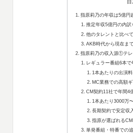
目
指原莉乃の年収は5億円超
推定年収5億円の内訳
他のタレントと比べ
AKB時代から現在ま
指原莉乃の収入源①テレ
レギュラー番組6本で年
1本あたりの出演料
MC業務での高額
CM契約11社で年間
1本あたり3000万
長期契約で安定収
指原が選ばれるC
単発番組・特番での