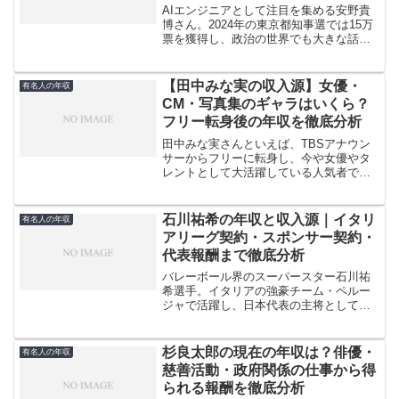
AIエンジニアとして注目を集める安野貴
博さん。2024年の東京都知事選では15万
票を獲得し、政治の世界でも大きな話題
となりました。開成高校から東京大学を
卒業し、ボストン・コンサルティング・
グループを経てAIスタートアップを2社創
【田中みな実の収入源】女優・
有名人の年収
業した経歴を...
CM・写真集のギャラはいくら？
フリー転身後の年収を徹底分析
田中みな実さんといえば、TBSアナウン
サーからフリーに転身し、今や女優やタ
レントとして大活躍している人気者です
ね。そんな彼女の年収が「億越え」とい
う噂を聞いたことはありませんか。実際
のところ、田中みな実さんの2025年の推
石川祐希の年収と収入源｜イタリ
有名人の年収
定年収は1億500...
アリーグ契約・スポンサー契約・
代表報酬まで徹底分析
バレーボール界のスーパースター石川祐
希選手。イタリアの強豪チーム・ペルー
ジャで活躍し、日本代表の主将としても
輝かしい成績を残している彼の年収は、
一体どれくらいなのでしょうか。華麗な
プレーと甘いマスクで多くのファンを魅
杉良太郎の現在の年収は？俳優・
有名人の年収
了する石川選手ですが、そ...
慈善活動・政府関係の仕事から得
られる報酬を徹底分析