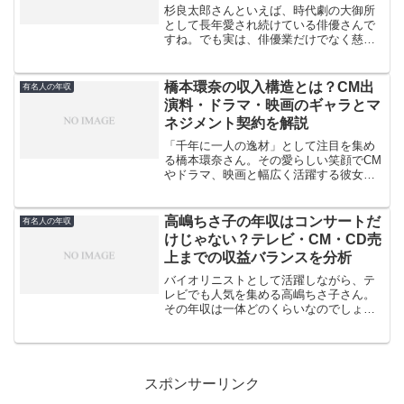
杉良太郎さんといえば、時代劇の大御所
として長年愛され続けている俳優さんで
すね。でも実は、俳優業だけでなく慈善
活動や政府関係のお仕事でも活躍されて
います。79歳になった現在でも精力的に
活動を続ける杉良太郎さんの年収は、一
橋本環奈の収入構造とは？CM出
有名人の年収
体どのくらいなのでしょ...
演料・ドラマ・映画のギャラとマ
ネジメント契約を解説
「千年に一人の逸材」として注目を集め
る橋本環奈さん。その愛らしい笑顔でCM
やドラマ、映画と幅広く活躍する彼女の
収入は、一体どれくらいなのでしょう
か。2024年の推定年収は約6億9,330万円
という驚きの金額が話題になっていま
高嶋ちさ子の年収はコンサートだ
有名人の年収
す。この巨額の収...
けじゃない？テレビ・CM・CD売
上までの収益バランスを分析
バイオリニストとして活躍しながら、テ
レビでも人気を集める高嶋ちさ子さん。
その年収は一体どのくらいなのでしょう
か。コンサート活動だけでなく、テレビ
出演やCM、CD売上など、多岐にわたる
収入源を持つ彼女の収益構造を詳しく見
ていきます。音楽家とし...
スポンサーリンク