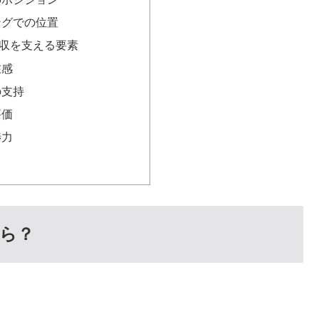
ングでの位置
収を支える要素
在感
の支持
評価
渉力
ら？