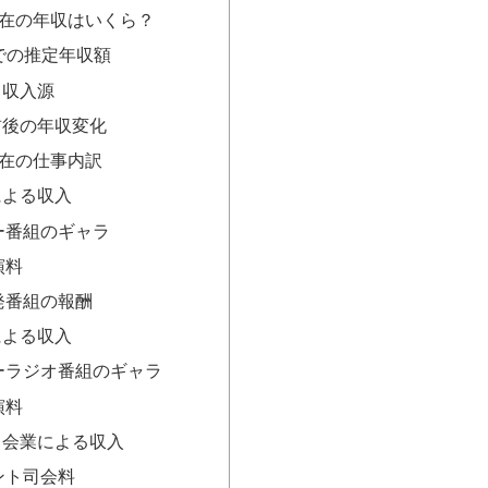
在の年収はいくら？
点での推定年収額
と収入源
前後の年収変化
在の仕事内訳
による収入
ー番組のギャラ
演料
発番組の報酬
による収入
ーラジオ番組のギャラ
演料
司会業による収入
ント司会料