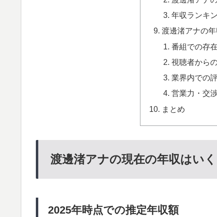
年収ランキ
渡邊渚アナの年
番組での存
視聴者から
業界内での
営業力・交
まとめ
渡邊渚アナの現在の年収はいく
2025年時点での推定年収額