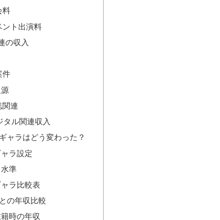
会料
ベント出演料
連の収入
案件
入源
誌関連
ジタル関連収入
ギャラはどう変わった？
ギャラ設定
ラ水準
ギャラ比較表
との年収比較
在籍時の年収