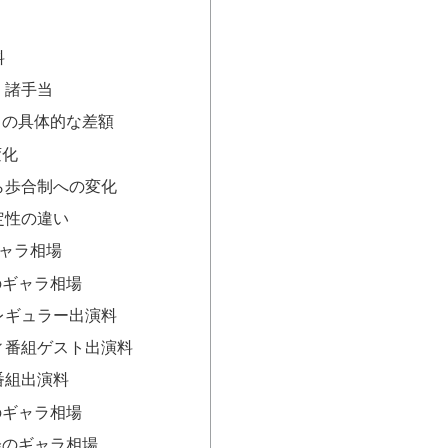
料
・諸手当
との具体的な差額
変化
ら歩合制への変化
定性の違い
ャラ相場
のギャラ相場
レギュラー出演料
ィ番組ゲスト出演料
番組出演料
のギャラ相場
会のギャラ相場