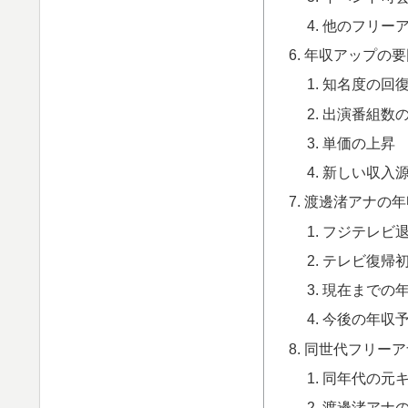
他のフリー
年収アップの要
知名度の回
出演番組数
単価の上昇
新しい収入
渡邊渚アナの年
フジテレビ
テレビ復帰
現在までの
今後の年収
同世代フリーア
同年代の元
渡邊渚アナ