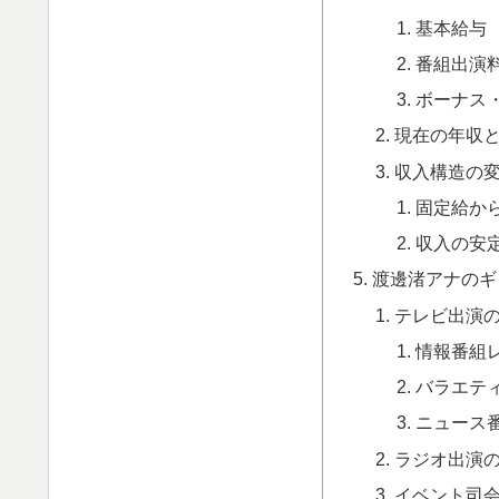
基本給与
番組出演
ボーナス
現在の年収
収入構造の
固定給か
収入の安
渡邊渚アナのギ
テレビ出演
情報番組
バラエテ
ニュース
ラジオ出演
イベント司