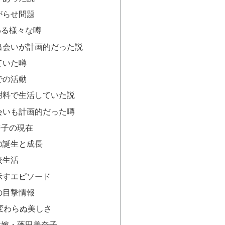
がらせ問題
わる様々な噂
出会いが計画的だった説
ていた噂
での活動
謝料で生活していた説
会いも計画的だった噂
奈子の現在
の誕生と成長
校生活
示すエピソード
の目撃情報
変わらぬ美しさ
元嫁・蓬田美奈子