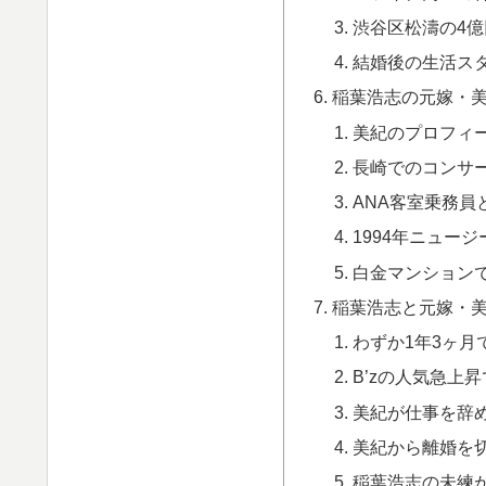
渋谷区松濤の4
結婚後の生活ス
稲葉浩志の元嫁・
美紀のプロフィ
長崎でのコンサ
ANA客室乗務員
1994年ニュー
白金マンション
稲葉浩志と元嫁・
わずか1年3ヶ月
B’zの人気急上
美紀が仕事を辞
美紀から離婚を
稲葉浩志の未練