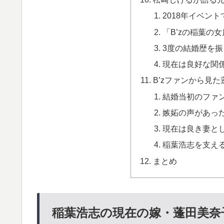
2018年イベン
「B’zの稲葉の
3度の結婚歴を
現在は良好な関
B’zファンから見
結婚当初のファ
嫉妬の声があっ
現在は良き妻と
稲葉浩志を支え
まとめ
稲葉浩志の現在の嫁・蓬田美奈