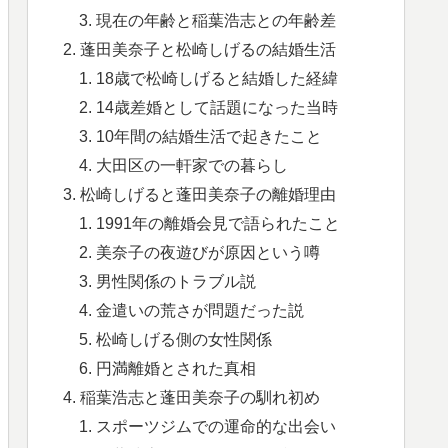
現在の年齢と稲葉浩志との年齢差
蓬田美奈子と松崎しげるの結婚生活
18歳で松崎しげると結婚した経緯
14歳差婚として話題になった当時
10年間の結婚生活で起きたこと
大田区の一軒家での暮らし
松崎しげると蓬田美奈子の離婚理由
1991年の離婚会見で語られたこと
美奈子の夜遊びが原因という噂
男性関係のトラブル説
金遣いの荒さが問題だった説
松崎しげる側の女性関係
円満離婚とされた真相
稲葉浩志と蓬田美奈子の馴れ初め
スポーツジムでの運命的な出会い