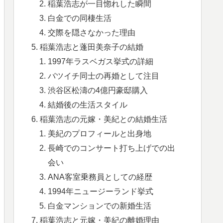
稲葉浩志が一目惚れした瞬間
白金での同棲生活
交際を隠さなかった理由
稲葉浩志と蓬田美奈子の結婚
1997年ラスベガス挙式の詳細
バツイチ同士の再婚として注目
渋谷区松濤の4億円豪邸購入
結婚後の生活スタイル
稲葉浩志の元嫁・美紀との結婚生活
美紀のプロフィールと出身地
長崎でのコンサート打ち上げでの出
会い
ANA客室乗務員としての経歴
1994年ニュージーランド挙式
白金マンションでの新婚生活
稲葉浩志と元嫁・美紀の離婚理由