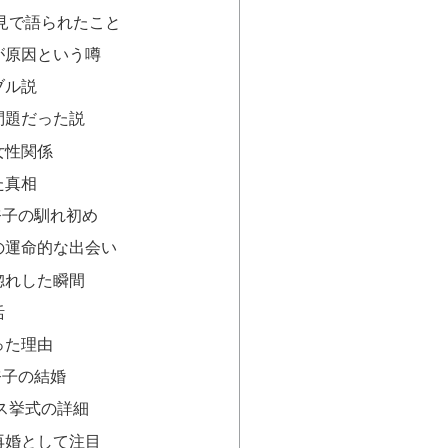
会見で語られたこと
が原因という噂
ブル説
問題だった説
女性関係
た真相
奈子の馴れ初め
の運命的な出会い
惚れした瞬間
活
った理由
奈子の結婚
ガス挙式の詳細
再婚として注目