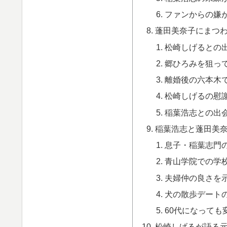
ファンからの嫌
蓬田美奈子にまつ
松崎しげるとの
郷ひろみを狙っ
離婚後の六本木
松崎しげるの慰
稲葉浩志との出
稲葉浩志と蓬田美
息子・稲葉志門
青山学院での学
夫婦仲の良さを
犬の散歩デート
60代になっても
松崎しげるが語る