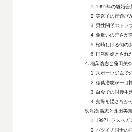
1991年の離婚
美奈子の夜遊び
男性関係のトラ
金遣いの荒さが
松崎しげる側の
円満離婚とされ
稲葉浩志と蓬田美
スポーツジムで
稲葉浩志が一目
白金での同棲生
交際を隠さなか
稲葉浩志と蓬田美
1997年ラスベ
バツイチ同士の