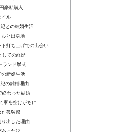
億円豪邸購入
タイル
美紀との結婚生活
ールと出身地
ート打ち上げでの出会い
としての経歴
ジーランド挙式
での新婚生活
美紀の離婚理由
で終わった結婚
昇で家を空けがちに
めた孤独感
切り出した理由
があった説