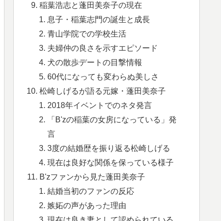
稲葉浩志と蓬田美奈子の現在
息子・稲葉志門の誕生と成長
青山学院での学校生活
夫婦仲の良さを示すエピソード
犬の散歩デートの目撃情報
60代になっても変わらぬ美しさ
松崎しげるが語る元嫁・蓬田美奈子
2018年イベントでのネタ発言
「B'zの稲葉の女房になっている」発
言
3度の結婚歴を振り返る松崎しげる
現在は良好な関係を保っている様子
B'zファンから見た蓬田美奈子
結婚当初のファンの反応
嫉妬の声があった理由
現在は良き妻として認められている