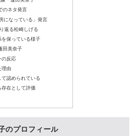
トでのネタ発言
女房になっている」発言
振り返る松崎しげる
係を保っている様子
た蓬田美奈子
ンの反応
た理由
して認められている
る存在として評価
子のプロフィール