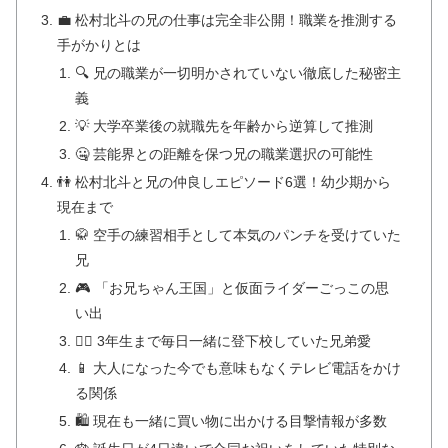
💼 松村北斗の兄の仕事は完全非公開！職業を推測する
手がかりとは
🔍 兄の職業が一切明かされていない徹底した秘密主
義
💡 大学卒業後の就職先を年齢から逆算して推測
🤐 芸能界との距離を保つ兄の職業選択の可能性
👫 松村北斗と兄の仲良しエピソード6選！幼少期から
現在まで
🥋 空手の練習相手として本気のパンチを受けていた
兄
🎮 「お兄ちゃん王国」と仮面ライダーごっこの思
い出
🚶‍♂️ 3年生まで毎日一緒に登下校していた兄弟愛
📱 大人になった今でも意味もなくテレビ電話をかけ
る関係
🛍️ 現在も一緒に買い物に出かける目撃情報が多数