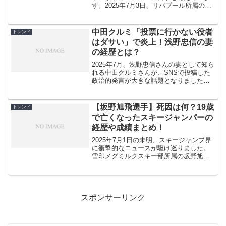
す。2025年7月3日、リバプール所属のポ
ルトガル代表フォワードが28歳という若
さでこの世を去りました。結婚からわず
か2週間という短すぎる新婚生活、3人の
中田クルミ「投票に行かない役者
トレンド
愛する子どもた...
はダサい」で炎上！浅野忠信の妻
の経歴とは？
2025年7月、浅野忠信さんの妻として知ら
れる中田クルミさんが、SNSで投稿した
政治的発言が大きな話題となりました。
「投票に行かない役者はダサい」という
強烈なメッセージは、芸能界やファンの
間で賛否両論を巻き起こしています。な
【坂野旭飛選手】死因は何？19歳
トレンド
ぜこのタイミング...
で亡くなったスキージャンパーの
経歴や成績まとめ！
2025年7月1日の未明、スキージャンプ界
に衝撃的なニュースが駆け巡りました。
雪印メグミルクスキー部所属の坂野旭飛
選手が、わずか19歳という若さでこの世
を去ったのです。札幌市中央区のビルか
ら転落するという痛ましい事故により、
将来を嘱望されて...
スポンサーリンク