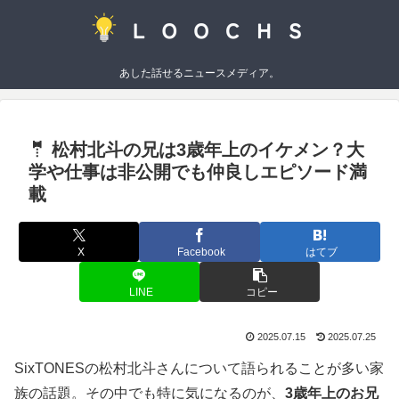
あした話せるニュースメディア。
🤵 松村北斗の兄は3歳年上のイケメン？大
学や仕事は非公開でも仲良しエピソード満
載
X
Facebook
はてブ
LINE
コピー
2025.07.15
2025.07.25
SixTONESの松村北斗さんについて語られることが多い家
族の話題。その中でも特に気になるのが、
3歳年上のお兄