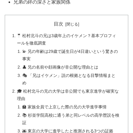
兄弟の絆の深さと家族関係
目次
🤵 松村北斗の兄は3歳年上のイケメン？基本プロフィ
ールを徹底調査
💫 兄の年齢は29歳で誕生日が4日違いという驚きの
事実
👤 兄の名前や顔画像が非公開な理由とは
🎭 「兄はイケメン」説の根拠となる目撃情報まと
め
🎓 松村北斗の兄の大学は非公開でも東京進学が確実な
理由
🏫 家族全員で上京した際の兄の大学進学事情
📚 杉並学院高校に通う弟と同レベルの高学歴説を検
証
🌆 東京の大学に進学したと推測される3つの証拠