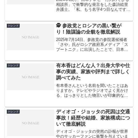
相談所」で衝撃的な発言をした森詩絵里
弁護士。「私、もう名字4つ目なんです
よ」という言葉に、スタジオも視聴者も
驚きを隠せませんでした。美人弁護士と
して知られる森詩絵里さんですが、この
🕵️ 参政党とロシアの黒い繋が
トレンド
発言の裏には複雑な...
り！陰謀論の全貌を徹底解説
2025年7月14日、参政党の参院選候補者
「さや」氏がロシア政府系メディア「ス
プートニク」に出演したことで、日本の
政界に衝撃が走りました。この出来事を
きっかけに、これまで水面下で囁かれて
いた「参政党とロシアの関係」につい
有本香はどんな人？出身大学や仕
トレンド
て、様々な陰謀論が一...
事の実績、家族や評判まで詳しく
調べてみた
有本香さんという名前を聞いたことはあ
りますか。テレビやラジオでよく見かけ
る、はっきりとした物言いが印象的な女
性ジャーナリストです。最近では日本保
守党の事務総長として政治活動も行って
おり、2025年の参議院選挙にも出馬予定
ディオゴ・ジョッタの死因は交通
トレンド
となっています。チベ...
事故！経歴や結婚、家族構成につ
いて徹底解説
ディオゴ・ジョッタの突然の訃報が世界
中のサッカーファンに衝撃を与えていま