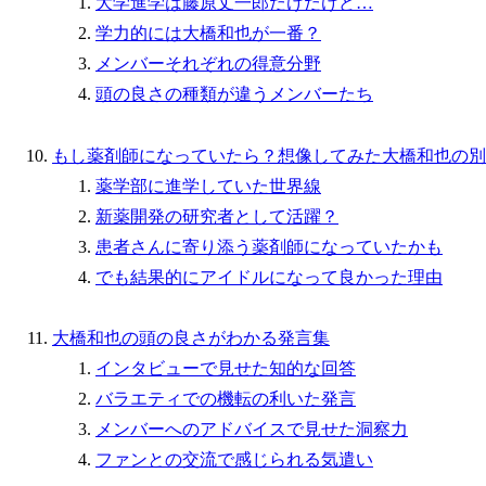
大学進学は藤原丈一郎だけだけど…
学力的には大橋和也が一番？
メンバーそれぞれの得意分野
頭の良さの種類が違うメンバーたち
もし薬剤師になっていたら？想像してみた大橋和也の別
薬学部に進学していた世界線
新薬開発の研究者として活躍？
患者さんに寄り添う薬剤師になっていたかも
でも結果的にアイドルになって良かった理由
大橋和也の頭の良さがわかる発言集
インタビューで見せた知的な回答
バラエティでの機転の利いた発言
メンバーへのアドバイスで見せた洞察力
ファンとの交流で感じられる気遣い