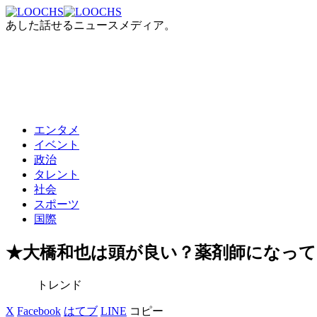
あした話せるニュースメディア。
エンタメ
イベント
政治
タレント
社会
スポーツ
国際
★大橋和也は頭が良い？薬剤師になっ
トレンド
X
Facebook
はてブ
LINE
コピー