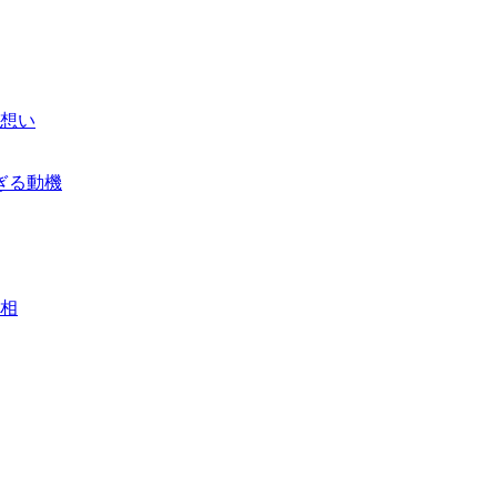
想い
ぎる動機
相