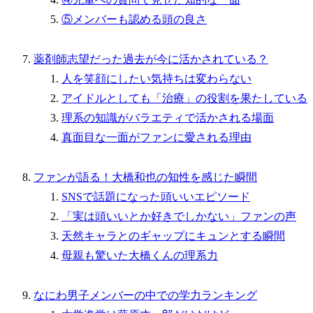
⑤メンバーも認める頭の良さ
薬剤師志望だった過去が今に活かされている？
人を笑顔にしたい気持ちは変わらない
アイドルとしても「治療」の役割を果たしている
理系の知識がバラエティで活かされる場面
真面目な一面がファンに愛される理由
ファンが語る！大橋和也の知性を感じた瞬間
SNSで話題になった頭いいエピソード
「実は頭いいとか好きでしかない」ファンの声
天然キャラとのギャップにキュンとする瞬間
母親も驚いた大橋くんの理系力
なにわ男子メンバーの中での学力ランキング