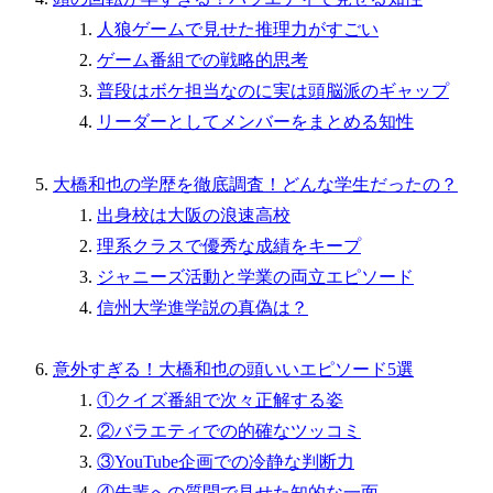
人狼ゲームで見せた推理力がすごい
ゲーム番組での戦略的思考
普段はボケ担当なのに実は頭脳派のギャップ
リーダーとしてメンバーをまとめる知性
大橋和也の学歴を徹底調査！どんな学生だったの？
出身校は大阪の浪速高校
理系クラスで優秀な成績をキープ
ジャニーズ活動と学業の両立エピソード
信州大学進学説の真偽は？
意外すぎる！大橋和也の頭いいエピソード5選
①クイズ番組で次々正解する姿
②バラエティでの的確なツッコミ
③YouTube企画での冷静な判断力
④先輩への質問で見せた知的な一面