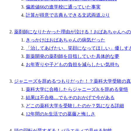
偏差値66の進学校に通っていた事実
計算が得意で古典もできる文武両道ぶり
薬剤師になりたかった理由が泣ける！おばあちゃんへの
きっかけはおばあちゃんの病気だった
「治してあげたい、笑顔になってほしい」優しす
新薬開発の薬剤師を目指していた具体的な夢
お年寄りや子どもの負担を減らしたい気持ち
ジャニーズを辞めるつもりだった！？薬科大学受験の真
薬科大学に合格したらジャニーズJr.を辞める覚悟
結果は不合格…でもそのおかげで今がある
どこの薬科大学を受験したのか？気になる詳細
12年間のJr.生活での葛藤と悔しさ
頭の回転が早すぎる！バラエティで見せる知性