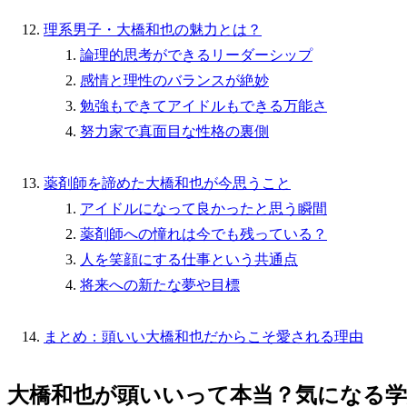
理系男子・大橋和也の魅力とは？
論理的思考ができるリーダーシップ
感情と理性のバランスが絶妙
勉強もできてアイドルもできる万能さ
努力家で真面目な性格の裏側
薬剤師を諦めた大橋和也が今思うこと
アイドルになって良かったと思う瞬間
薬剤師への憧れは今でも残っている？
人を笑顔にする仕事という共通点
将来への新たな夢や目標
まとめ：頭いい大橋和也だからこそ愛される理由
大橋和也が頭いいって本当？気になる学