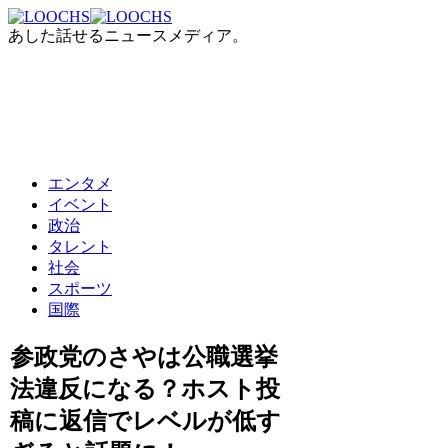
あした話せるニュースメディア。
エンタメ
イベント
政治
タレント
社会
スポーツ
国際
参政党のさやは公職選挙
法違反になる？ホスト投
稿に返信でレベルが低す