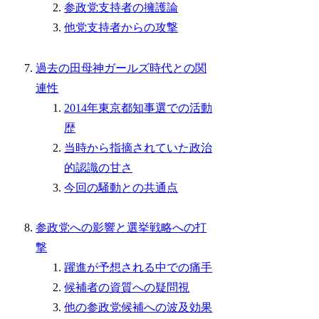
参政党支持者の擁護論
他党支持者からの攻撃
過去の田母神ガールズ時代との関
連性
2014年東京都知事選での活動
歴
当時から指摘されていた政治
的認識の甘さ
今回の騒動との共通点
参政党への影響と選挙戦略への打
撃
躍進が予想される中での痛手
候補者の資質への疑問視
他の参政党候補への波及効果