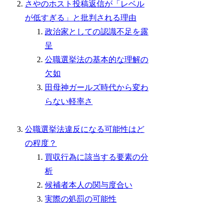
さやのホスト投稿返信が「レベル
が低すぎる」と批判される理由
政治家としての認識不足を露
呈
公職選挙法の基本的な理解の
欠如
田母神ガールズ時代から変わ
らない軽率さ
公職選挙法違反になる可能性はど
の程度？
買収行為に該当する要素の分
析
候補者本人の関与度合い
実際の処罰の可能性