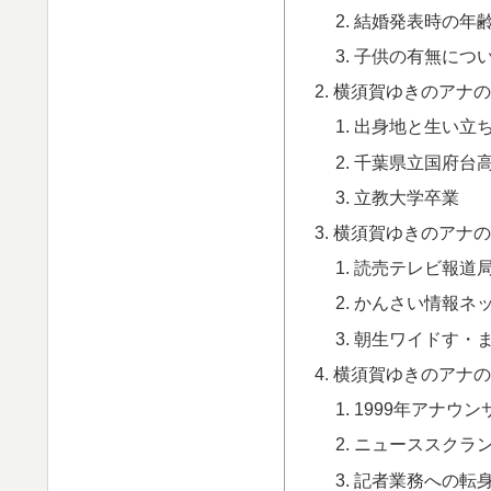
結婚発表時の年
子供の有無につ
横須賀ゆきのアナの
出身地と生い立
千葉県立国府台
立教大学卒業
横須賀ゆきのアナの
読売テレビ報道
かんさい情報ネット
朝生ワイドす・ま
横須賀ゆきのアナの
1999年アナウ
ニューススクラ
記者業務への転