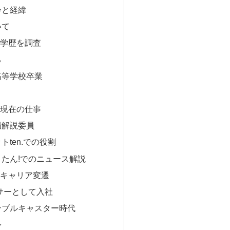
齢と経緯
いて
学歴を調査
ち
高等学校卒業
現在の仕事
局解説委員
ten.での役割
たん!でのニュース解説
キャリア変遷
ンサーとして入社
ンブルキャスター時代
身