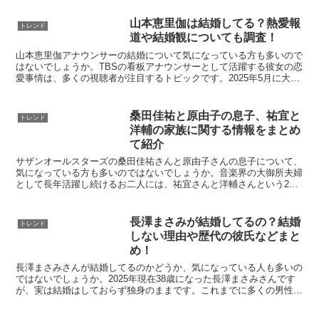
山本恵里伽は結婚してる？熱愛報
トレンド
道や結婚観についても調査！
山本恵里伽アナウンサーの結婚について気になっている方も多いので
はないでしょうか。TBSの看板アナウンサーとして活躍する彼女の恋
愛事情は、多くの視聴者が注目するトピックです。2025年5月に大き
な熱愛報道があったことで、結婚への関心はさらに高...
桑田佳祐と原由子の息子、祐宜と
トレンド
洋輔の家族に関する情報をまとめ
て紹介
サザンオールスターズの桑田佳祐さんと原由子さんの息子について、
気になっている方も多いのではないでしょうか。音楽界の大御所夫婦
として長年活躍し続けるお二人には、祐宜さんと洋輔さんという2人
の息子がいます。長男の祐宜さんは音楽の道に進み、一時期...
長澤まさみが結婚してるの？結婚
トレンド
しない理由や歴代の彼氏などまと
め！
長澤まさみさんが結婚してるのかどうか、気になっている人も多いの
ではないでしょうか。2025年現在38歳になった長澤まさみさんです
が、実は結婚はしておらず独身のままです。これまでに多くの男性と
の交際が噂されてきましたが、なぜ結婚という選択をし...