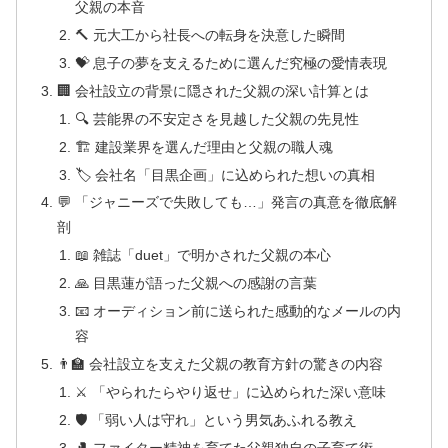
父親の本音
🔨 元大工から社長への転身を決意した瞬間
💝 息子の夢を支えるために選んだ究極の愛情表現
🏢 会社設立の背景に隠された父親の深い計算とは
🔍 芸能界の不安定さを見越した父親の先見性
🏗️ 建設業界を選んだ理由と父親の職人魂
🏷️ 会社名「目黒企画」に込められた想いの真相
💬 「ジャニーズで失敗しても…」発言の真意を徹底解
剖
📖 雑誌「duet」で明かされた父親の本心
🙏 目黒蓮が語った父親への感謝の言葉
📧 オーディション前に送られた感動的なメールの内
容
👨‍🏫 会社設立を支えた父親の教育方針の驚きの内容
⚔️ 「やられたらやり返せ」に込められた深い意味
🛡️ 「弱い人は守れ」という男気あふれる教え
🥊 ファイター精神を育てた父親独自の子育て術