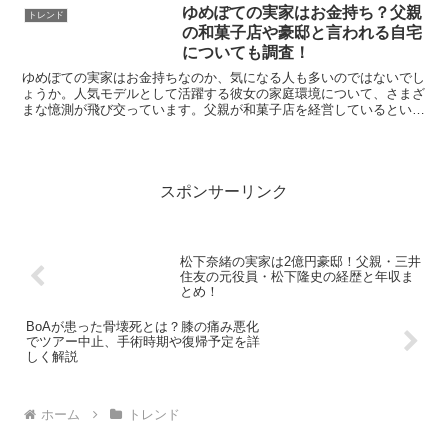
ゆめぽての実家はお金持ち？父親
トレンド
の和菓子店や豪邸と言われる自宅
についても調査！
ゆめぽての実家はお金持ちなのか、気になる人も多いのではないでし
ょうか。人気モデルとして活躍する彼女の家庭環境について、さまざ
まな憶測が飛び交っています。父親が和菓子店を経営しているという
噂や、豪邸に住んでいるという話まで。でも、これらの情報...
スポンサーリンク
松下奈緒の実家は2億円豪邸！父親・三井
住友の元役員・松下隆史の経歴と年収ま
とめ！
BoAが患った骨壊死とは？膝の痛み悪化
でツアー中止、手術時期や復帰予定を詳
しく解説
ホーム
トレンド