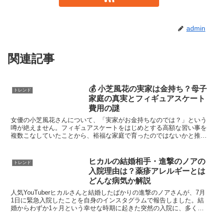
admin
関連記事
💰 小芝風花の実家は金持ち？母子
トレンド
家庭の真実とフィギュアスケート
費用の謎
女優の小芝風花さんについて、「実家がお金持ちなのでは？」という
噂が絶えません。フィギュアスケートをはじめとする高額な習い事を
複数こなしていたことから、裕福な家庭で育ったのではないかと推測
されています。しかし、実際の小芝風花さんの家庭環境は、...
ヒカルの結婚相手・進撃のノアの
トレンド
入院理由は？薬疹アレルギーとは
どんな病気か解説
人気YouTuberヒカルさんと結婚したばかりの進撃のノアさんが、7月
1日に緊急入院したことを自身のインスタグラムで報告しました。結
婚からわずか1ヶ月という幸せな時期に起きた突然の入院に、多くの
ファンが心配の声を上げています。進撃のノアさん...