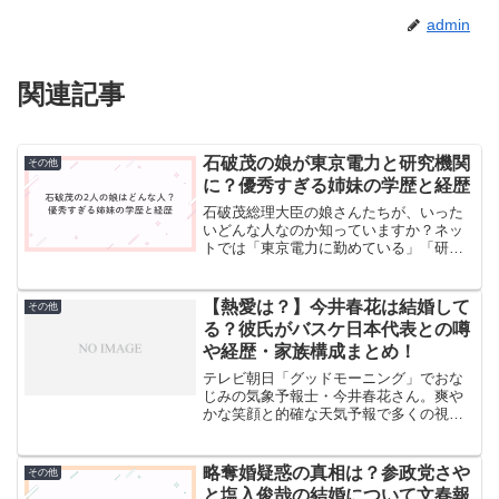
admin
関連記事
石破茂の娘が東京電力と研究機関
その他
に？優秀すぎる姉妹の学歴と経歴
石破茂総理大臣の娘さんたちが、いった
いどんな人なのか知っていますか？ネッ
トでは「東京電力に勤めている」「研究
機関で働いている」といった噂が飛び交
っています。でも、実際のところはどう
なのでしょうか。政治家の家族といえ
【熱愛は？】今井春花は結婚して
その他
ば、どうしても注目を集めて...
る？彼氏がバスケ日本代表との噂
や経歴・家族構成まとめ！
テレビ朝日「グッドモーニング」でおな
じみの気象予報士・今井春花さん。爽や
かな笑顔と的確な天気予報で多くの視聴
者から愛されています。そんな彼女の恋
愛事情が気になりませんか？最近、バス
ケットボール観戦の投稿から「もしかし
略奪婚疑惑の真相は？参政党さや
その他
て彼氏は日本代表選手？」...
と塩入俊哉の結婚について文春報