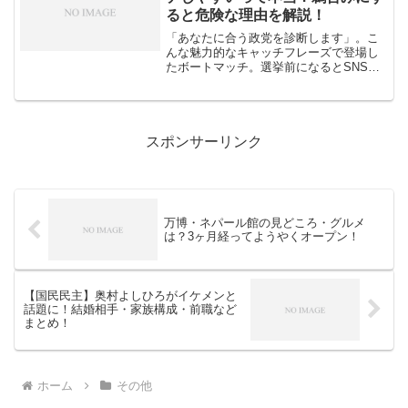
ると危険な理由を解説！
「あなたに合う政党を診断します」。こ
んな魅力的なキャッチフレーズで登場し
たボートマッチ。選挙前になるとSNSで
話題になり、多くの人が試しているのを
見かけませんか？でも、ちょっと待って
ください。このボートマッチ、実は特定
の政党とマッチしやすい...
スポンサーリンク
万博・ネパール館の見どころ・グルメ
は？3ヶ月経ってようやくオープン！
【国民民主】奥村よしひろがイケメンと
話題に！結婚相手・家族構成・前職など
まとめ！
ホーム
その他