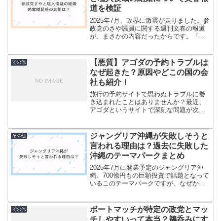
道を検証
2025年7月、政界に激震が走りました。参
政党のさや議員に関する週刊文春の報道
が、まさかの内容だったからです。「略
奪婚疑惑」という強烈なキーワードとと
もに、さや議員と音楽家・塩入俊哉さん
の結婚について、衝撃的な証言が次々と
【悪質】アゴダの予約トラブルは
その他
明らかになったので...
なぜ起きた？原因やどこの国の会
社も紹介！
旅行の予約サイトで思わぬトラブルに巻
き込まれたことはありませんか？最近、
アゴダというサイトで深刻な問題が次々
と発覚し、多くの利用者が困っていま
す。予約したはずの部屋が確保されてい
ない、勝手にキャンセルされるといった
ジャングリア沖縄が失敗しそうと
その他
被害が続出しているのです。...
言われる理由は？過去に失敗した
沖縄のテーマパークまとめ
2025年7月に開業予定のジャングリア沖
縄。700億円もの巨額投資で話題となって
いるこのテーマパークですが、なぜか
「失敗する」との声が相次いでいます。
専門家からは辛辣な予測が出され、過去
の沖縄のテーマパークの歴史を見ても不
ボートマッチが特定の政党とマッ
その他
安材料は山積み。果...
チしやすいって本当？鵜呑みにす