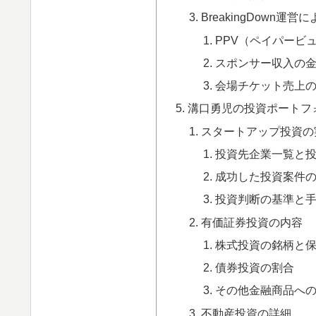
BreakingDown運
PPV（ペイパービ
スポンサー収入の
会場チケット売上
溝口勇児の投資ポートフ
スタートアップ投資の
投資先企業一覧と
成功した投資案件
投資判断の基準と
有価証券投資の内容
株式投資の銘柄と
債券投資の割合
その他金融商品へ
不動産投資の詳細