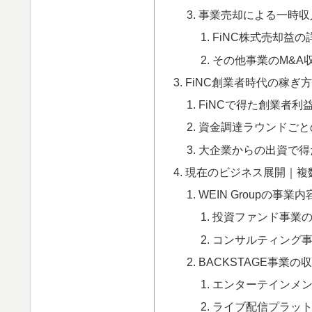
事業売却による一時収
FiNC株式売却益の
その他事業のM&A
FiNC創業者時代の稼ぎ
FiNCで得た創業者利
資金調達ラウンドごと
大企業からの出資で得
現在のビジネス展開｜複
WEIN Groupの事業
投資ファンド事業
コンサルティング
BACKSTAGE事業の
エンターテインメ
ライブ配信プラッ