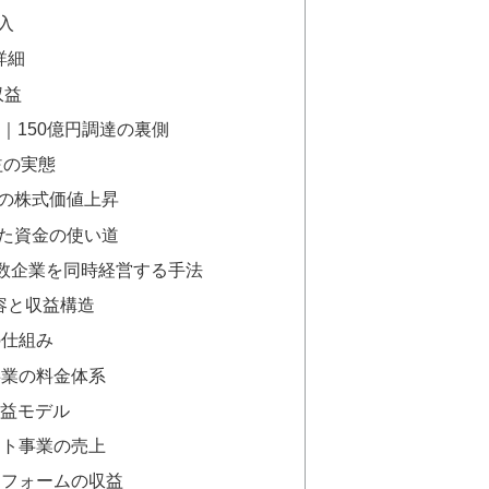
入
詳細
収益
方｜150億円調達の裏側
益の実態
の株式価値上昇
た資金の使い道
数企業を同時経営する手法
内容と収益構造
の仕組み
事業の料金体系
収益モデル
ント事業の売上
トフォームの収益