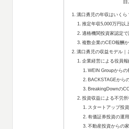
目
溝口勇児の年収はいくら
推定年収5,000万円以
適格機関投資家認定で
複数企業のCEO報酬
溝口勇児の収益モデル｜
企業経営による役員報
WEIN Groupから
BACKSTAGEから
BreakingDownの
投資収益による不労所
スタートアップ投
有価証券投資の運
不動産投資からの