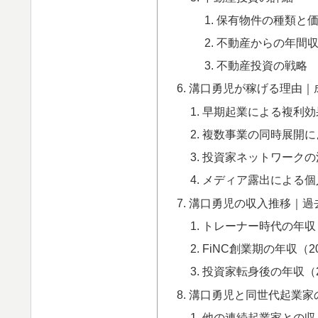
保有物件の種類と
不動産からの年間
不動産投資の戦略
溝口勇児が稼げる理由｜
早期起業による複利効
複数事業の同時展開に
投資家ネットワークの
メディア露出による個
溝口勇児の収入推移｜過
トレーナー時代の年収（
FiNC創業期の年収（20
投資家転身後の年収（2
溝口勇児と同世代起業家
他の連続起業家との収