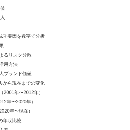
価値
収入
成功要因を数字で分析
果
よるリスク分散
活用方法
人ブランド価値
去から現在までの変化
2001年〜2012年）
12年〜2020年）
020年〜現在）
の年収比較
入差