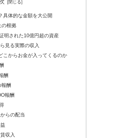
次
？具体的な金額を大公開
上の根拠
証明された10億円超の資産
から見る実際の収入
どこからお金が入ってくるのか
酬
の報酬
の報酬
COO報酬
得
資からの配当
用益
家賃収入