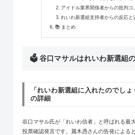
アイドル業界関係者からの批判コ
れいわ新選組支持者からの反応と
📚 まとめ
🗳️ 谷口マサルはれいわ新選
「れいわ新選組に入れたのでしょ
の詳細
谷口マサル氏が「れいわ信者」と呼ばれる最
投票確認発言です。麗木憑さんの告発による