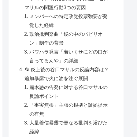
マサルの問題行動3つの要因
メンバーへの特定政党投票強要が発
覚した経緯
政治批判楽曲「鏡の中のパビリオ
ン」制作の背景
パワハラ発言「若いくせにどの口が
言ってるんや」の詳細
🔄 炎上後の谷口マサルの反論内容は？
追加暴露で火に油を注ぐ展開
麗木憑の告発に対する谷口マサルの
反論ポイント
「事実無根」主張の根拠と証拠提示
の有無
大量着信暴露で更なる批判を浴びた
経緯