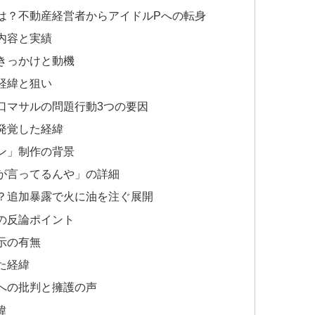
歴は？不動産経営者からアイドルPへの転身
内容と実績
きっかけと動機
経緯と狙い
谷口マサルの問題行動3つの要因
発覚した経緯
ン」制作の背景
が言ってるんや」の詳細
は？追加暴露で火に油を注ぐ展開
の反論ポイント
示の有無
た経緯
」への批判と擁護の声
緯