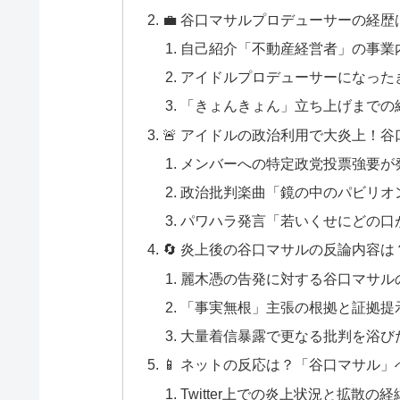
💼 谷口マサルプロデューサーの経
自己紹介「不動産経営者」の事業
アイドルプロデューサーになった
「きょんきょん」立ち上げまでの
🚨 アイドルの政治利用で大炎上！
メンバーへの特定政党投票強要が
政治批判楽曲「鏡の中のパビリオ
パワハラ発言「若いくせにどの口
🔄 炎上後の谷口マサルの反論内容
麗木憑の告発に対する谷口マサル
「事実無根」主張の根拠と証拠提
大量着信暴露で更なる批判を浴び
📱 ネットの反応は？「谷口マサル
Twitter上での炎上状況と拡散の経