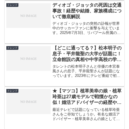
と推測されています。しかし、実際の小
ディオゴ・ジョッタの死因は交通
トレンド
芝風花さんの家庭環境は、...
事故！経歴や結婚、家族構成につ
いて徹底解説
ディオゴ・ジョッタの突然の訃報が世界
中のサッカーファンに衝撃を与えていま
す。2025年7月3日、リバプール所属のポ
ルトガル代表フォワードが28歳という若
さでこの世を去りました。結婚からわず
か2週間という短すぎる新婚生活、3人の
【どこに通ってる？】松本明子の
トレンド
愛する子どもた...
息子・平井龍聖の大学が話題に！
立命館説の真相や中学高校の学歴
と現在の一人暮らし生活まで徹底
タレントの松本明子さんと俳優の本宮泰
解説
風さんの息子、平井龍聖さんが話題にな
っています。2023年にテレビ番組で初め
て顔を出してから、その進学先や学歴に
ついて多くの人が気になっているようで
す。特に注目されているのが、龍聖さん
★【マツコ】植草美幸の娘・植草
トレンド
の大学がどこなのかと...
玲亜は27歳モデルで戦慄かなの
似！婚活アドバイザーの経歴や学
歴・出演雑誌・整形疑惑まで徹底
最近テレビで話題になっている植草玲亜
解説
さんをご存知でしょうか。有名な婚活ア
ドバイザー・植草美幸さんの娘として注
目を集めている27歳の女性です。モデル
として活動しながら、お母さんと同じく