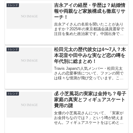
吉永アイの経歴・学歴は？結婚情
トレンド
報や両親など家族構成も徹底リサ
ーチ！
吉永アイさんの名前を聞いたことがあり
ますか？2025年の東京都議会議員選挙で
注目を集めた政治家です。中国出身であ
りながら日本に帰化し、行政書士として
活動してきた彼女の人生は、まさに国際
的な経験と専門知識を兼ね備えた興味深
松田元太の歴代彼女は4〜7人？木
トレンド
いものです。今回は吉...
本花音や田中みな実など恋の噂を
年代別に総まとめ！
Travis Japanの人気メンバー・松田元太
さんの恋愛事情について、ファンの間で
は様々な憶測が飛び交っています。これ
までに噂になった女性は4人から7人とも
言われており、その中には元SKE48の木
本花音さんや、フリーアナウンサーの田
💰 小芝風花の実家は金持ち？母子
トレンド
中みな...
家庭の真実とフィギュアスケート
費用の謎
女優の小芝風花さんについて、「実家が
お金持ちなのでは？」という噂が絶えま
せん。フィギュアスケートをはじめとす
る高額な習い事を複数こなしていたこと
から、裕福な家庭で育ったのではないか