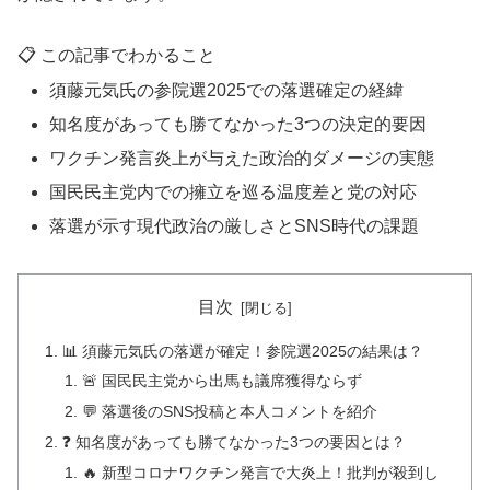
📋 この記事でわかること
須藤元気氏の参院選2025での落選確定の経緯
知名度があっても勝てなかった3つの決定的要因
ワクチン発言炎上が与えた政治的ダメージの実態
国民民主党内での擁立を巡る温度差と党の対応
落選が示す現代政治の厳しさとSNS時代の課題
目次
📊 須藤元気氏の落選が確定！参院選2025の結果は？
🚨 国民民主党から出馬も議席獲得ならず
💬 落選後のSNS投稿と本人コメントを紹介
❓ 知名度があっても勝てなかった3つの要因とは？
🔥 新型コロナワクチン発言で大炎上！批判が殺到し