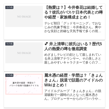
【熱愛は？】今井春花は結婚して
その他
る？彼氏がバスケ日本代表との噂
や経歴・家族構成まとめ！
テレビ朝日「グッドモーニング」でおな
じみの気象予報士・今井春花さん。爽や
かな笑顔と的確な天気予報で多くの視聴
者から愛されています。そんな彼女の恋
愛事情が気になりませんか？最近、バス
ケットボール観戦の投稿から「もしかし
💕 井上清華に彼氏はいる？歴代5
その他
て彼氏は日本代表選手？」...
人の熱愛の噂を徹底調査
めざましテレビの顔として親しまれてい
る井上清華アナウンサー。その美しさと
親しみやすいキャラクターで多くのファ
ンを魅了していますが、プライベートは
ベールに包まれています。30歳を迎えた
今、恋愛や結婚について気になる方も多
麗木憑の経歴・学歴は？「きょん
その他
いのではないでしょうか...
きょん」脱退で話題のアイドルの
Wikiまとめ！
アイドルグループ「きょんきょん」の脱
退騒動で一躍時の人となった麗木憑さ
ん。プロデューサーからのパワハラや政
治的強要を告発したことで、多くの人が
その経歴や人物像に注目しています。