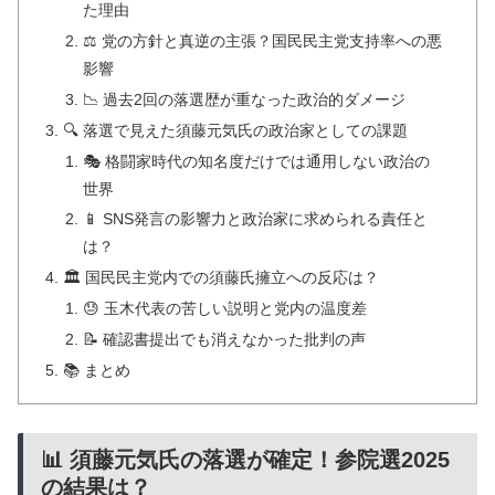
た理由
⚖️ 党の方針と真逆の主張？国民民主党支持率への悪
影響
📉 過去2回の落選歴が重なった政治的ダメージ
🔍 落選で見えた須藤元気氏の政治家としての課題
🎭 格闘家時代の知名度だけでは通用しない政治の
世界
📱 SNS発言の影響力と政治家に求められる責任と
は？
🏛️ 国民民主党内での須藤氏擁立への反応は？
😓 玉木代表の苦しい説明と党内の温度差
📝 確認書提出でも消えなかった批判の声
📚 まとめ
📊 須藤元気氏の落選が確定！参院選2025
の結果は？