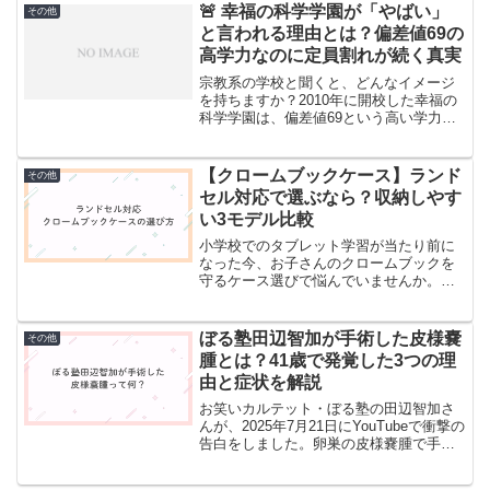
元々は裏方志望だったという意外な経歴
🚨 幸福の科学学園が「やばい」
その他
や、強制的にアイドルにされて...
と言われる理由とは？偏差値69の
高学力なのに定員割れが続く真実
宗教系の学校と聞くと、どんなイメージ
を持ちますか？2010年に開校した幸福の
科学学園は、偏差値69という高い学力を
誇る進学校でありながら、近年「やばい
学校」として話題になっています。一体
なぜ、これほど学力の高い学校が批判を
【クロームブックケース】ランド
その他
受けているのでしょ...
セル対応で選ぶなら？収納しやす
い3モデル比較
小学校でのタブレット学習が当たり前に
なった今、お子さんのクロームブックを
守るケース選びで悩んでいませんか。毎
日ランドセルに入れて持ち運ぶものだか
らこそ、サイズ感や使いやすさにはこだ
わりたいですよね。市販されているクロ
ぼる塾田辺智加が手術した皮様嚢
その他
ームブックケースは種類が...
腫とは？41歳で発覚した3つの理
由と症状を解説
お笑いカルテット・ぼる塾の田辺智加さ
んが、2025年7月21日にYouTubeで衝撃の
告白をしました。卵巣の皮様嚢腫で手術
を受けていたというのです。「自覚症状
が全くなかった」と語る田辺さん。一体