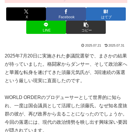
X
Facebook
はてブ
LINE
コピー
2025.07.21
2025.07.31
2025年7月20日に実施された参議院選挙で、まさかの結果
が待っていました。格闘家からダンサー、そして政治家へ
と華麗な転身を遂げてきた須藤元気氏が、3回連続の落選
という厳しい現実に直面したのです。
WORLD ORDERのプロデューサーとして世界的に知ら
れ、一度は国会議員として活躍した須藤氏。なぜ知名度抜
群の彼が、再び政界から去ることになったのでしょうか。
今回の落選には、現代の政治情勢を映し出す興味深い要因
が隠されています。