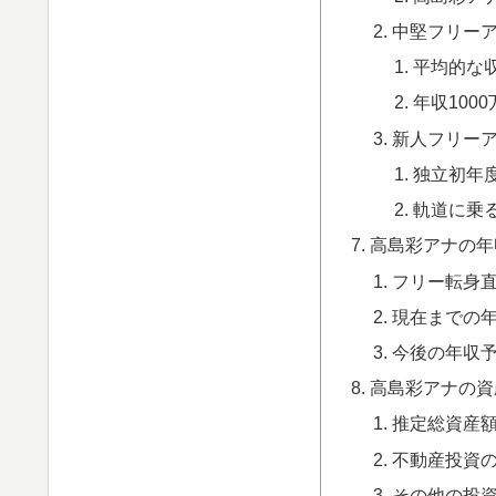
中堅フリー
平均的な
年収100
新人フリー
独立初年
軌道に乗
高島彩アナの年
フリー転身
現在までの
今後の年収
高島彩アナの資
推定総資産
不動産投資
その他の投