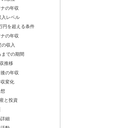
アナの年収
収入レベル
0万円を超える条件
アナの年収
度の収入
るまでの期間
収推移
直後の年収
年収変化
予想
産と投資
額
の詳細
資活動