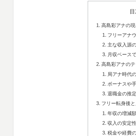
目
高島彩アナの現
フリーアナ
主な収入源
月収ベース
高島彩アナのテ
局アナ時代
ボーナスや
退職金の推
フリー転身後と
年収の増減
収入の安定
税金や経費