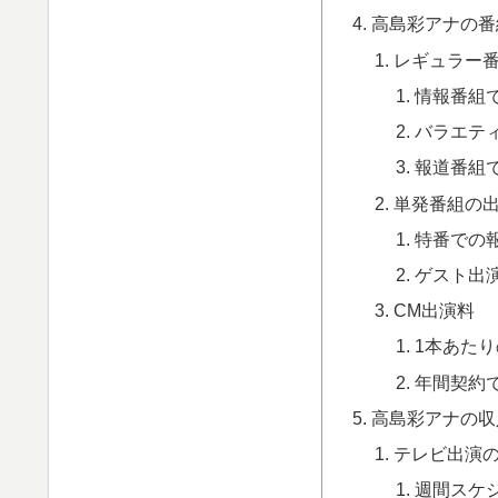
高島彩アナの番
レギュラー
情報番組
バラエテ
報道番組
単発番組の
特番での
ゲスト出
CM出演料
1本あた
年間契約
高島彩アナの収
テレビ出演
週間スケ