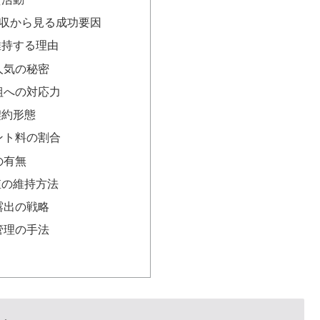
収から見る成功要因
維持する理由
人気の秘密
組への対応力
契約形態
ント料の割合
の有無
値の維持方法
露出の戦略
管理の手法