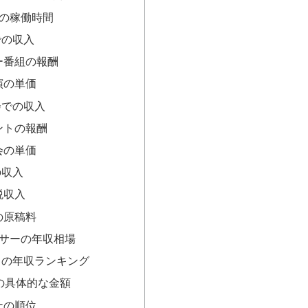
りの稼働時間
での収入
ー番組の報酬
演の単価
会での収入
ントの報酬
会の単価
の収入
税収入
の原稿料
サーの年収相場
スの年収ランキング
の具体的な金額
ナの順位