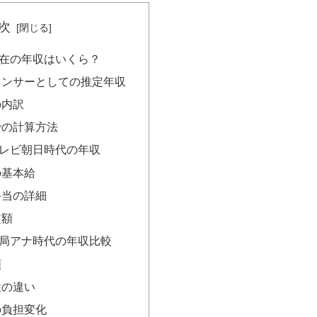
次
在の年収はいくら？
ウンサーとしての推定年収
の内訳
での計算方法
レビ朝日時代の年収
の基本給
手当の詳細
定額
局アナ時代の年収比較
額
性の違い
の負担変化