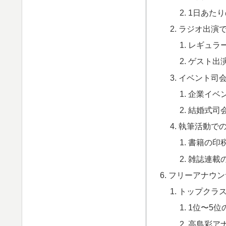
1日あた
ラジオ出演
レギュラ
ゲスト出
イベント司
企業イベ
結婚式司
執筆活動で
書籍の印
雑誌連載
フリーアナウン
トップクラ
1位〜5位
高島彩ア