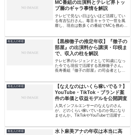
MC番組の出演料とテレビ界トッ
プ層のギャラ事情を解説
テレビで見ない日はないほど活躍してい
る有吉弘行さん。毒舌キャラで一世を風
靡し、現在は数多くの番組でMCを務める
売れっ子芸人です。そんな有吉さんの年
収は、なんと5億円を超えるという驚きの
金額。一体どうしてこれほど高額な収入
【黒柳徹子の推定年収】『徹子の
有名人の年収
を得ているのでしょう...
部屋』の出演料から講演・印税ま
で、収入の柱を解説
テレビ界のレジェンドとして91歳になっ
た今でも現役で活躍する黒柳徹子さん。
長寿番組『徹子の部屋』の司会者として
親しまれる彼女の年収は、一体どのくら
いなのでしょうか。黒柳さんの収入源は
多岐にわたり、テレビ出演料だけでなく
【なえなのはいくら稼いでる？】
有名人の年収
書籍の印税や講演料など...
YouTube・TikTok・ブランド案
件の単価と収益モデルを公開調査
人気インフルエンサーのなえなのさん
が、どのくらい稼いでいるのか気になり
ませんか。TikTokやYouTubeで活躍する
彼女の収入源は、実はとても多様です。
今回は、なえなのさんの収益モデルを詳
しく分析してみました。YouTube広告収
水卜麻美アナの年収は本当に高
有名人の年収
入からブ...