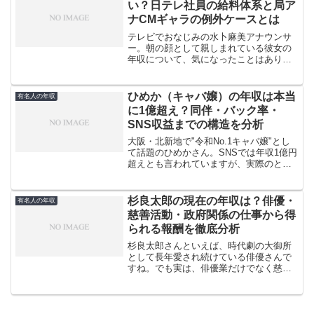
い？日テレ社員の給料体系と局ア
ナCMギャラの例外ケースとは
テレビでおなじみの水卜麻美アナウンサ
ー。朝の顔として親しまれている彼女の
年収について、気になったことはありま
せんか。2024年に日本テレビで異例の大
抜擢を受けた水卜アナ。チーフスペシャ
リストという新しい役職に就任し、年収
ひめか（キャバ嬢）の年収は本当
有名人の年収
が一気に跳ね上がった...
に1億超え？同伴・バック率・
SNS収益までの構造を分析
大阪・北新地で"令和No.1キャバ嬢"とし
て話題のひめかさん。SNSでは年収1億円
超えとも言われていますが、実際のとこ
ろはどうなのでしょうか。18歳でキャバ
クラデビューし、わずか3ヶ月でNo.1に輝
いた彼女の収入構造を詳しく見ていきま
杉良太郎の現在の年収は？俳優・
有名人の年収
す。キ...
慈善活動・政府関係の仕事から得
られる報酬を徹底分析
杉良太郎さんといえば、時代劇の大御所
として長年愛され続けている俳優さんで
すね。でも実は、俳優業だけでなく慈善
活動や政府関係のお仕事でも活躍されて
います。79歳になった現在でも精力的に
活動を続ける杉良太郎さんの年収は、一
体どのくらいなのでしょ...