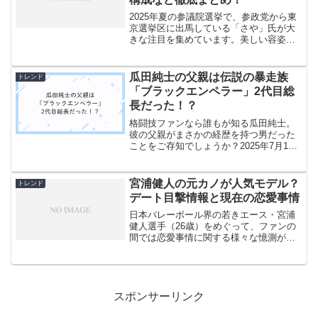
2025年夏の参議院選挙で、参政党から東
京選挙区に出馬している「さや」氏が大
きな注目を集めています。美しい容姿と
力強い演説で話題になっているさや氏で
すが、なぜ苗字がないのか、本名は何な
のか気になる方も多いでしょう。シンガ
瓜田純士の父親は伝説の暴走族
トレンド
ーソングライターとし...
「ブラックエンペラー」2代目総
長だった！？
格闘技ファンなら誰もが知る瓜田純士。
彼の父親がまさかの経歴を持つ男だった
ことをご存知でしょうか？2025年7月14
日、瓜田純士が父親の死去を報告した
際、多くの人が驚きの声を上げました。
なぜなら、彼の父親は1960年代から1990
宮浦健人の元カノが人気モデル？
トレンド
年代にかけて...
デート目撃情報と現在の恋愛事情
日本バレーボール界の若きエース・宮浦
健人選手（26歳）をめぐって、ファンの
間では恋愛事情に関する様々な憶測が飛
び交っています。特に注目されているの
が「元カノが人気モデル」という噂で
す。現在、ウルフドッグス名古屋でオポ
ジットとして活躍する宮浦...
スポンサーリンク