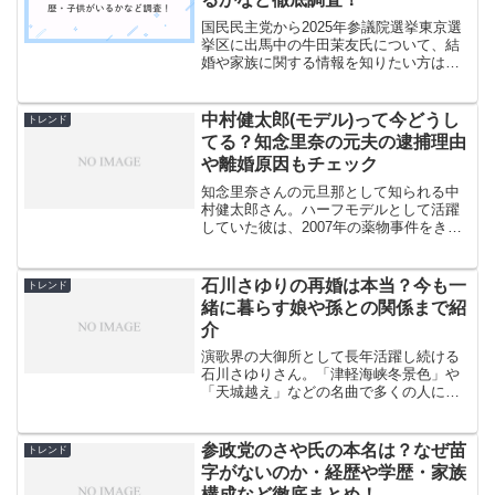
国民民主党から2025年参議院選挙東京選
挙区に出馬中の牛田茉友氏について、結
婚や家族に関する情報を知りたい方は多
いのではないでしょうか。元NHKアナウ
ンサーという経歴を持つ牛田氏のプライ
ベートな情報は限定的に公開されてお
中村健太郎(モデル)って今どうし
トレンド
り、特に結婚相手や子...
てる？知念里奈の元夫の逮捕理由
や離婚原因もチェック
知念里奈さんの元旦那として知られる中
村健太郎さん。ハーフモデルとして活躍
していた彼は、2007年の薬物事件をきっ
かけに芸能界から姿を消しました。あれ
から約18年が経った今、彼はどこで何を
しているのでしょうか。結婚生活はなぜ
石川さゆりの再婚は本当？今も一
トレンド
短期間で終わってし...
緒に暮らす娘や孫との関係まで紹
介
演歌界の大御所として長年活躍し続ける
石川さゆりさん。「津軽海峡冬景色」や
「天城越え」などの名曲で多くの人に愛
され続けています。そんな彼女の私生活
について、再婚のうわさが度々話題にな
ることがあります。1989年に離婚してか
参政党のさや氏の本名は？なぜ苗
トレンド
ら長い間独身を貫いて...
字がないのか・経歴や学歴・家族
構成など徹底まとめ！