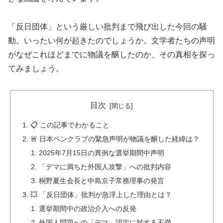
「反日団体」という厳しい批判まで飛び出した今回の騒
動。いったい何が起きたのでしょうか。文学者たちの声明
がなぜこれほどまでに物議を醸したのか、その真相を探っ
てみましょう。
目次
📋 この記事でわかること
🚨 日本ペンクラブの緊急声明が物議を醸した経緯は？
2025年7月15日の異例な選挙期間中声明
「デマに満ちた外国人攻撃」への批判内容
桐野夏生会長と中島京子常務理事の発言
💥 「反日団体」批判が急浮上した理由とは？
選挙期間中の政治介入への反発
外国人問題への「デマ」認定に対する不満