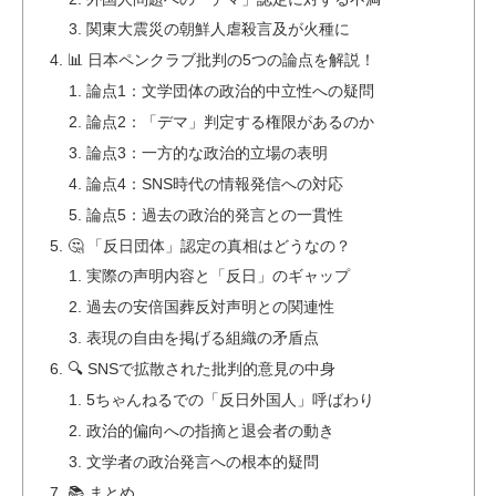
関東大震災の朝鮮人虐殺言及が火種に
📊 日本ペンクラブ批判の5つの論点を解説！
論点1：文学団体の政治的中立性への疑問
論点2：「デマ」判定する権限があるのか
論点3：一方的な政治的立場の表明
論点4：SNS時代の情報発信への対応
論点5：過去の政治的発言との一貫性
🤔 「反日団体」認定の真相はどうなの？
実際の声明内容と「反日」のギャップ
過去の安倍国葬反対声明との関連性
表現の自由を掲げる組織の矛盾点
🔍 SNSで拡散された批判的意見の中身
5ちゃんねるでの「反日外国人」呼ばわり
政治的偏向への指摘と退会者の動き
文学者の政治発言への根本的疑問
📚 まとめ