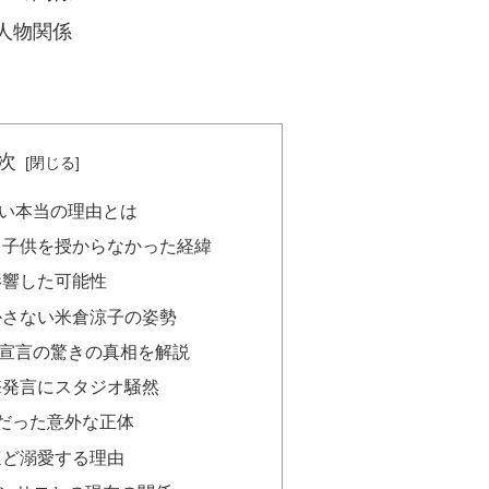
人物関係
次
い本当の理由とは
も子供を授からなかった経緯
影響した可能性
かさない米倉涼子の姿勢
宣言の驚きの真相を解説
撃発言にスタジオ騒然
だった意外な正体
ほど溺愛する理由