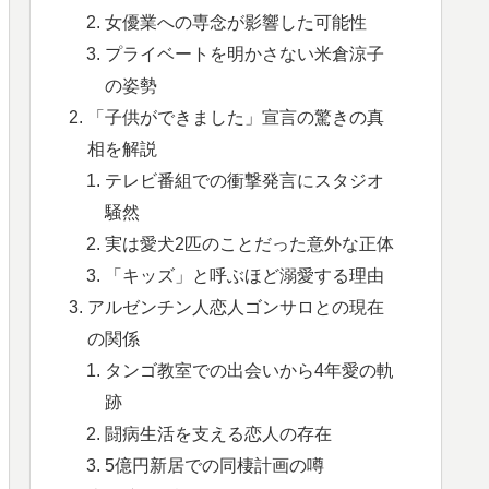
女優業への専念が影響した可能性
プライベートを明かさない米倉涼子
の姿勢
「子供ができました」宣言の驚きの真
相を解説
テレビ番組での衝撃発言にスタジオ
騒然
実は愛犬2匹のことだった意外な正体
「キッズ」と呼ぶほど溺愛する理由
アルゼンチン人恋人ゴンサロとの現在
の関係
タンゴ教室での出会いから4年愛の軌
跡
闘病生活を支える恋人の存在
5億円新居での同棲計画の噂