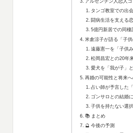
アルゼンチン人恋人ゴ
タンゴ教室での出会
闘病生活を支える
5億円新居での同棲
米倉涼子が語る「子供
遠藤憲一を「子供
松岡昌宏との20年
愛犬を「我が子」
再婚の可能性と将来へ
占い師が予言した
ゴンサロとの結婚
子供を持たない選
📚 まとめ
🔮 今後の予測