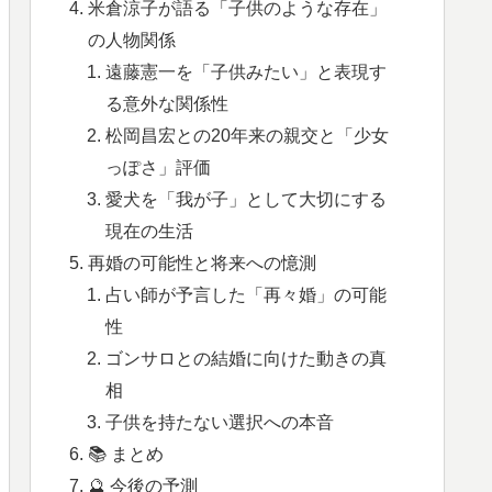
米倉涼子が語る「子供のような存在」
の人物関係
遠藤憲一を「子供みたい」と表現す
る意外な関係性
松岡昌宏との20年来の親交と「少女
っぽさ」評価
愛犬を「我が子」として大切にする
現在の生活
再婚の可能性と将来への憶測
占い師が予言した「再々婚」の可能
性
ゴンサロとの結婚に向けた動きの真
相
子供を持たない選択への本音
📚 まとめ
🔮 今後の予測