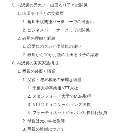
与沢翼の元カノ・山田るり子との関係
山田るり子との交際歴
角川出版関連パーティーでの出会い
ビジネスパートナーとしての関係
破局の理由と経緯
恋愛観のズレと価値観の違い
破局から10か月後の山田るり子の結婚
与沢翼の実家家族構成
両親の経歴と職業
父親・与沢和紀の華麗な経歴
千葉大学卒業後NTT入社
スタンフォード大学でMBA取得
NTTコミュニケーションズ役員
フォーティネットジャパン社長執行役員
母親は元小学校教師
両親の離婚について