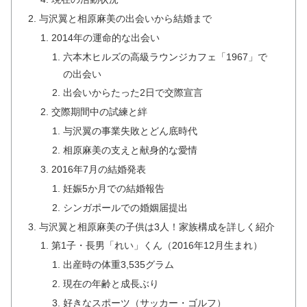
与沢翼と相原麻美の出会いから結婚まで
2014年の運命的な出会い
六本木ヒルズの高級ラウンジカフェ「1967」で
の出会い
出会いからたった2日で交際宣言
交際期間中の試練と絆
与沢翼の事業失敗とどん底時代
相原麻美の支えと献身的な愛情
2016年7月の結婚発表
妊娠5か月での結婚報告
シンガポールでの婚姻届提出
与沢翼と相原麻美の子供は3人！家族構成を詳しく紹介
第1子・長男「れい」くん（2016年12月生まれ）
出産時の体重3,535グラム
現在の年齢と成長ぶり
好きなスポーツ（サッカー・ゴルフ）