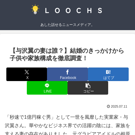
あした話せるニュースメディア。
【与沢翼の妻は誰？】結婚のきっかけから
子供や家族構成を徹底調査！
X
Facebook
はてブ
LINE
コピー
2025.07.11
「秒速で1億円稼ぐ男」として一世を風靡した実業家・与
沢翼さん。華やかなビジネス界での活躍の陰には、家族を
支える妻の存在がありました。元グラビアアイドルの相原