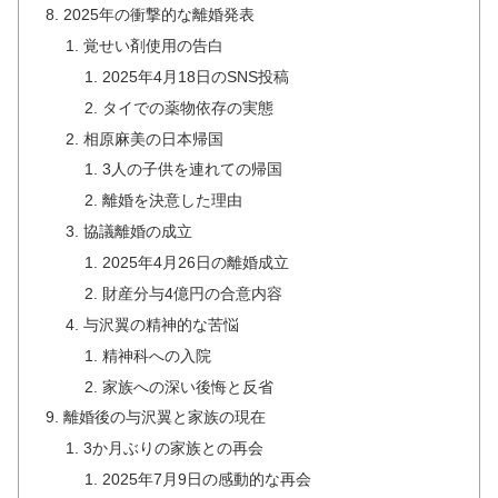
2025年の衝撃的な離婚発表
覚せい剤使用の告白
2025年4月18日のSNS投稿
タイでの薬物依存の実態
相原麻美の日本帰国
3人の子供を連れての帰国
離婚を決意した理由
協議離婚の成立
2025年4月26日の離婚成立
財産分与4億円の合意内容
与沢翼の精神的な苦悩
精神科への入院
家族への深い後悔と反省
離婚後の与沢翼と家族の現在
3か月ぶりの家族との再会
2025年7月9日の感動的な再会