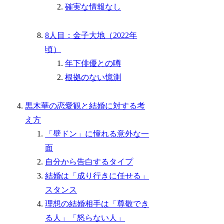
確実な情報なし
8人目：金子大地（2022年
頃）
年下俳優との噂
根拠のない憶測
黒木華の恋愛観と結婚に対する考
え方
「壁ドン」に憧れる意外な一
面
自分から告白するタイプ
結婚は「成り行きに任せる」
スタンス
理想の結婚相手は「尊敬でき
る人」「怒らない人」