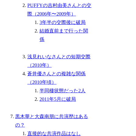
PUFFYの吉村由美さんとの交
際（2006年〜2009年）
3年半の交際後に破局
結婚直前まで行った関
係
浅見れいなさんとの短期交際
（2010年）
蒼井優さんとの複雑な関係
（2010年頃）
半同棲状態だった2人
2011年5月に破局
黒木華と大森南朋に共演歴はある
の？
直接的な共演作品はなし