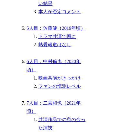
い結果
本人が否定コメント
5人目：佐藤健（2019年頃）
ドラマ共演で噂に
熱愛報道はなし
6人目：中村倫也（2020年
頃）
映画共演がきっかけ
ファンの憶測レベル
7人目：二宮和也（2021年
頃）
共演作品での息の合っ
た演技