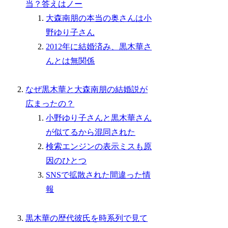
当？答えはノー
大森南朋の本当の奥さんは小
野ゆり子さん
2012年に結婚済み、黒木華さ
んとは無関係
なぜ黒木華と大森南朋の結婚説が
広まったの？
小野ゆり子さんと黒木華さん
が似てるから混同された
検索エンジンの表示ミスも原
因のひとつ
SNSで拡散された間違った情
報
黒木華の歴代彼氏を時系列で見て