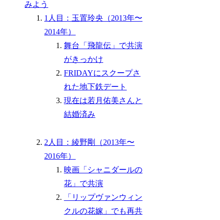
みよう
1人目：玉置玲央（2013年〜
2014年）
舞台「飛龍伝」で共演
がきっかけ
FRIDAYにスクープさ
れた地下鉄デート
現在は若月佑美さんと
結婚済み
2人目：綾野剛（2013年〜
2016年）
映画「シャニダールの
花」で共演
「リップヴァンウィン
クルの花嫁」でも再共