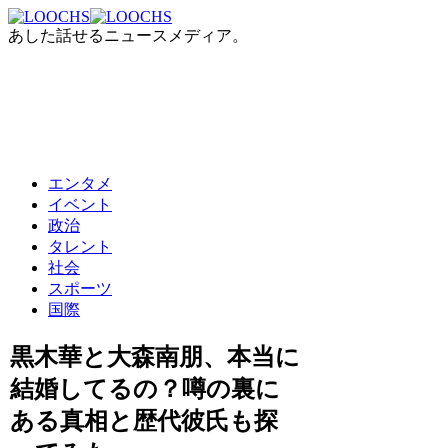
あした話せるニュースメディア。
エンタメ
イベント
政治
タレント
社会
スポーツ
国際
黒木華と大森南朋、本当に
結婚してるの？噂の裏に
ある真相と歴代彼氏も探