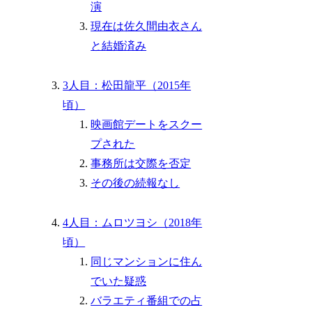
演
現在は佐久間由衣さん
と結婚済み
3人目：松田龍平（2015年
頃）
映画館デートをスクー
プされた
事務所は交際を否定
その後の続報なし
4人目：ムロツヨシ（2018年
頃）
同じマンションに住ん
でいた疑惑
バラエティ番組での占