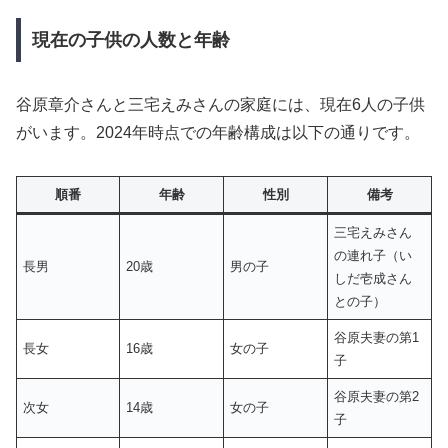
現在の子供の人数と年齢
谷原章介さんと三宅えみさんの家庭には、現在6人の子供
がいます。2024年時点での年齢構成は以下の通りです。
順番
年齢
性別
備考
三宅えみさん
の連れ子（い
長男
20歳
男の子
しだ壱成さん
との子）
谷原夫妻の第1
長女
16歳
女の子
子
谷原夫妻の第2
次女
14歳
女の子
子