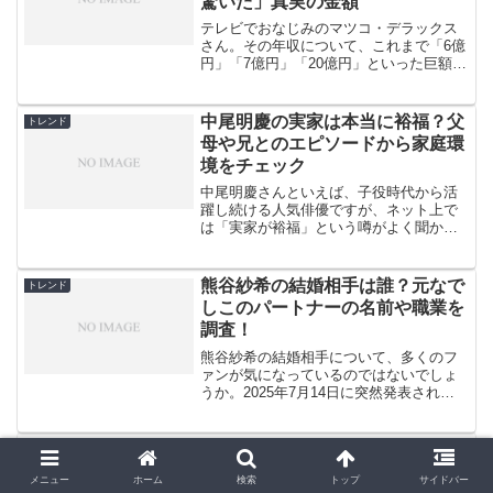
驚いた」真実の金額
テレビでおなじみのマツコ・デラックス
さん。その年収について、これまで「6億
円」「7億円」「20億円」といった巨額の
数字が飛び交ってきました。しかし、本
人がこれらの噂を次々と否定する発言を
していることをご存知でしょうか？特に
中尾明慶の実家は本当に裕福？父
トレンド
注目すべきは、マツ...
母や兄とのエピソードから家庭環
境をチェック
中尾明慶さんといえば、子役時代から活
躍し続ける人気俳優ですが、ネット上で
は「実家が裕福」という噂がよく聞かれ
ます。YouTubeチャンネルで実家の様子
が映ったり、おしゃれなインテリアが話
題になったりと、確かに気になる要素が
熊谷紗希の結婚相手は誰？元なで
トレンド
たくさんありますね...
しこのパートナーの名前や職業を
調査！
熊谷紗希の結婚相手について、多くのフ
ァンが気になっているのではないでしょ
うか。2025年7月14日に突然発表された
結婚報告は、サッカー界に大きな話題を
呼びました。なでしこジャパンの主将と
して活躍する熊谷選手が選んだお相手と
はじかのひろき学歴・経歴まと
トレンド
は、いったいどんな...
め！東海大学柔道部から警視庁指
メニュー
ホーム
検索
トップ
サイドバー