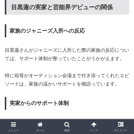
目黒蓮の実家と芸能界デビューの関係
家族のジャニーズ入所への反応
目黒蓮さんがジャニーズに入所した際の家族の反応につい
ては、サポート体制が整っていたことがうかがえます。
特に祖母がオーディション会場まで付き添ってくれたエピ
ソードは、家族の温かいサポートを物語っています。
実家からのサポート体制
父親が建設会社を立ち上げた理由の一つに、目黒蓮さんの
将来を考えてのことだったという話があります。
メニュー
ホーム
検索
トップ
サイドバー