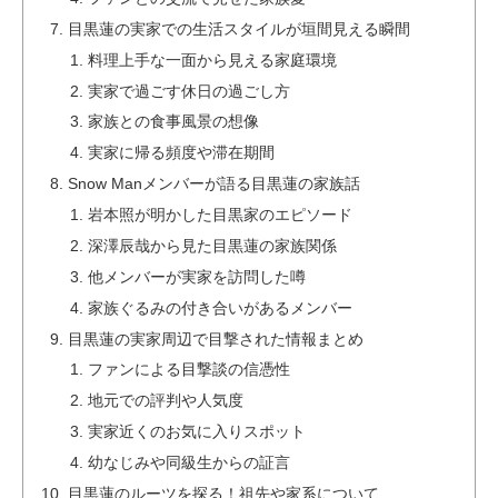
目黒蓮の実家での生活スタイルが垣間見える瞬間
料理上手な一面から見える家庭環境
実家で過ごす休日の過ごし方
家族との食事風景の想像
実家に帰る頻度や滞在期間
Snow Manメンバーが語る目黒蓮の家族話
岩本照が明かした目黒家のエピソード
深澤辰哉から見た目黒蓮の家族関係
他メンバーが実家を訪問した噂
家族ぐるみの付き合いがあるメンバー
目黒蓮の実家周辺で目撃された情報まとめ
ファンによる目撃談の信憑性
地元での評判や人気度
実家近くのお気に入りスポット
幼なじみや同級生からの証言
目黒蓮のルーツを探る！祖先や家系について