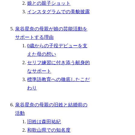
娘との親子ショット
インスタグラムでの美貌披露
泉谷星奈の母親が娘の芸能活動を
サポートする理由
0歳からの子役デビューを支
えた母の想い
セリフ練習に付き添う献身的
なサポート
標準語教育への徹底したこだ
わり
泉谷星奈の母親の旧姓と結婚前の
活動
旧姓は森田祐紀
和歌山県での知名度