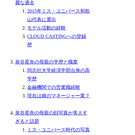
麗な過去
2015年ミス・ユニバース和歌
山代表に選出
モデル活動の経験
CLOUD CASTINGへの登録
歴
泉谷星奈の母親の学歴と職業
同志社大学経済学部出身の高
学歴
金融機関での営業職経験
現在は娘のマネージャー業？
泉谷星奈の母親の顔写真が美人す
ぎると話題
ミス・ユニバース時代の写真