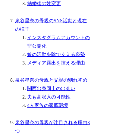
結婚後の姓変更
泉谷星奈の母親のSNS活動と現在
の様子
インスタグラムアカウントの
非公開化
娘の活動を陰で支える姿勢
メディア露出を控える理由
泉谷星奈の母親と父親の馴れ初め
関西出身同士の出会い
夫も高収入の可能性
4人家族の家庭環境
泉谷星奈の母親が注目される理由3
つ