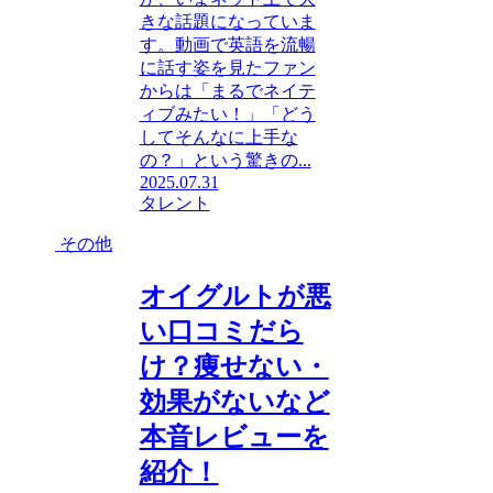
きな話題になっていま
す。動画で英語を流暢
に話す姿を見たファン
からは「まるでネイテ
ィブみたい！」「どう
してそんなに上手な
の？」という驚きの...
2025.07.31
タレント
その他
オイグルトが悪
い口コミだら
け？痩せない・
効果がないなど
本音レビューを
紹介！