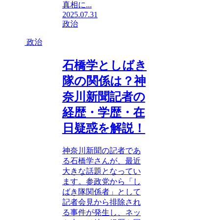
真相に...
2025.07.31
政治
政治
石橋学としばき
隊の関係は？神
奈川新聞記者の
経歴・学歴・在
日疑惑を解説！
神奈川新聞の記者であ
る石橋学さんが、最近
大きな話題となってい
ます。参政党から「し
ばき隊関係者」として
記者会見から排除され
る事件が発生し、ネッ