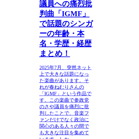
議員への痛烈批
判曲「IGMF」
で話題のシンガ
ーの年齢・本
名・学歴・経歴
まとめ！
2025年7月、突然ネット
上で大きな話題になっ
た楽曲があります。そ
れが春ねむりさんの
「IGMF」という作品で
す。この楽曲で参政党
のさや議員を痛烈に批
判したことで、音楽フ
ァンだけでなく政治に
関心のある人々の間で
も大きな注目を集めて