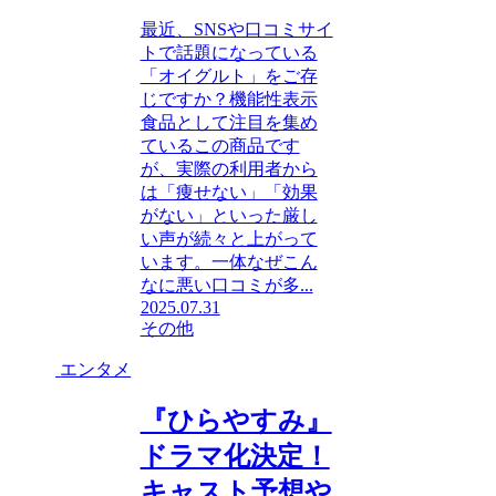
最近、SNSや口コミサイ
トで話題になっている
「オイグルト」をご存
じですか？機能性表示
食品として注目を集め
ているこの商品です
が、実際の利用者から
は「痩せない」「効果
がない」といった厳し
い声が続々と上がって
います。一体なぜこん
なに悪い口コミが多...
2025.07.31
その他
エンタメ
『ひらやすみ』
ドラマ化決定！
キャスト予想や