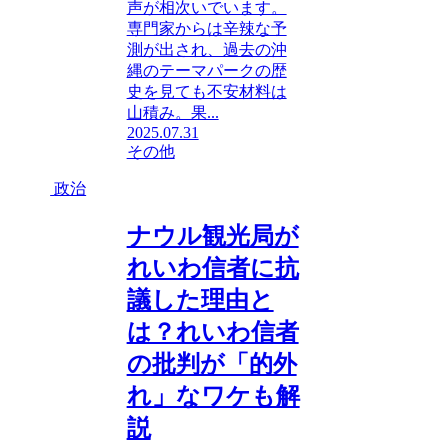
声が相次いでいます。
専門家からは辛辣な予
測が出され、過去の沖
縄のテーマパークの歴
史を見ても不安材料は
山積み。果...
2025.07.31
その他
政治
ナウル観光局が
れいわ信者に抗
議した理由と
は？れいわ信者
の批判が「的外
れ」なワケも解
説