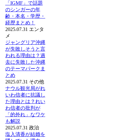
「IGMF」で話題
のシンガーの年
齢・本名・学歴・
経歴まとめ！
2025.07.31
エンタ
メ
ジャングリア沖縄
が失敗しそうと言
われる理由は？過
去に失敗した沖縄
のテーマパークま
とめ
2025.07.31
その他
ナウル観光局がれ
いわ信者に抗議し
た理由とは？れい
わ信者の批判が
「的外れ」なワケ
も解説
2025.07.31
政治
塩入清香が結婚を