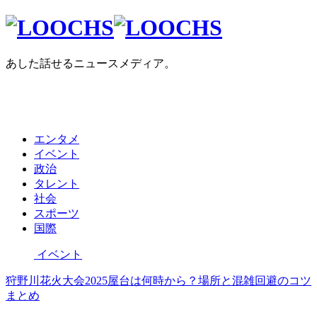
あした話せるニュースメディア。
エンタメ
イベント
政治
タレント
社会
スポーツ
国際
イベント
狩野川花火大会2025屋台は何時から？場所と混雑回避のコツ
まとめ