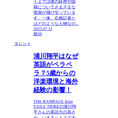
ト上では彼の経歴や国
籍についてさまざまな
憶測が飛び交っていま
す。一体、石橋記者と
はどのような人物なの...
2025.07.31
政治
タレント
浦川翔平はなぜ
英語がペラペ
ラ？5歳からの
洋楽環境と海外
経験の影響！
THE RAMPAGE from
EXILE TRIBEの浦川翔
平さんの英語力の高さ
が、いまネット上で大