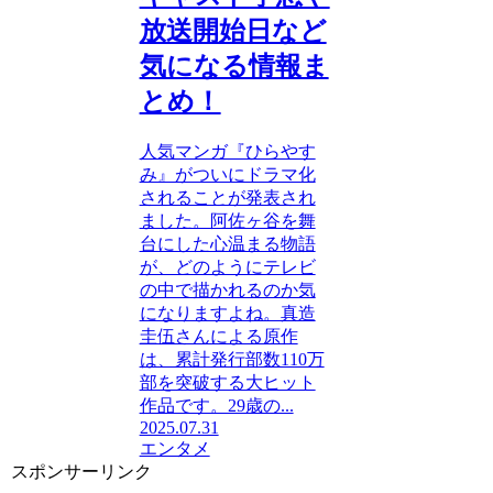
放送開始日など
気になる情報ま
とめ！
人気マンガ『ひらやす
み』がついにドラマ化
されることが発表され
ました。阿佐ヶ谷を舞
台にした心温まる物語
が、どのようにテレビ
の中で描かれるのか気
になりますよね。真造
圭伍さんによる原作
は、累計発行部数110万
部を突破する大ヒット
作品です。29歳の...
2025.07.31
エンタメ
スポンサーリンク