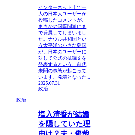
インターネット上で一
人の日本人ユーザーが
投稿したコメントが、
まさかの国際問題にま
で発展してしまいまし
た。ナウル共和国とい
う太平洋の小さな島国
が、日本のユーザーに
対して公式の抗議文を
発表するという、前代
未聞の事態が起こって
います。発端となった...
2025.07.31
政治
政治
塩入清香が結婚
を隠していた理
由は？夫・俊哉