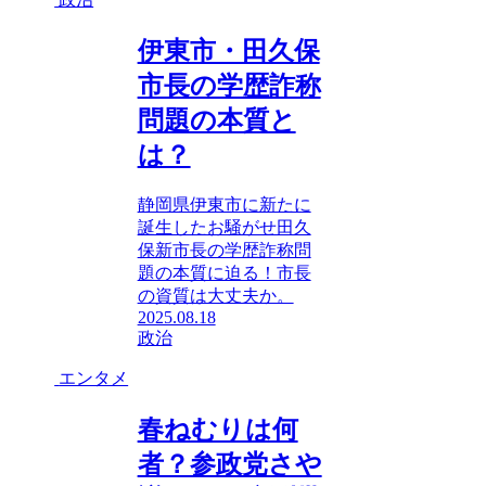
伊東市・田久保
市長の学歴詐称
問題の本質と
は？
静岡県伊東市に新たに
誕生したお騒がせ田久
保新市長の学歴詐称問
題の本質に迫る！市長
の資質は大丈夫か。
2025.08.18
政治
エンタメ
春ねむりは何
者？参政党さや