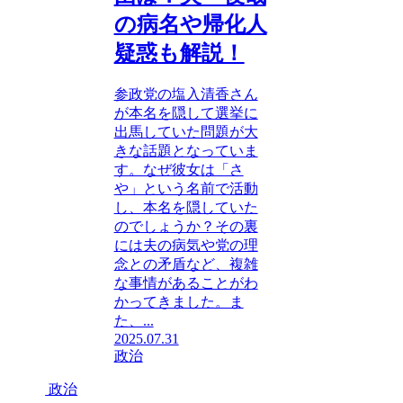
の病名や帰化人
疑惑も解説！
参政党の塩入清香さん
が本名を隠して選挙に
出馬していた問題が大
きな話題となっていま
す。なぜ彼女は「さ
や」という名前で活動
し、本名を隠していた
のでしょうか？その裏
には夫の病気や党の理
念との矛盾など、複雑
な事情があることがわ
かってきました。ま
た、...
2025.07.31
政治
政治